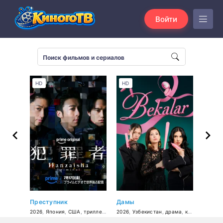
Войти
HD
HD
HD
Преступник
Дамы
2026
,
Япония
,
США
,
триллер
,
драма
2026
,
криминал
,
Узбекистан
,
драма
,
комедия
2026
,
мел
,
С