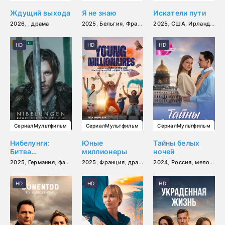
Ждущий выхода
Я не знаю
Искатели пути
2026
, ,
драма
2025
,
Бельгия
,
Франция
,
2025
триллер
,
США
,
драма
,
Ирландия
,
кримин
,
ф
HD
HD
HD
СериалМультфильм
СериалМультфильм
СериалМультфильм
Нибелунги:
Юные
Тайны белых
Битва
миллионеры
ночей
королевств
2025
,
Германия
,
фэнтези
2025
,
Франция
,
драма
,
комедия
2024
,
Россия
,
мелодрама
HD
HD
HD