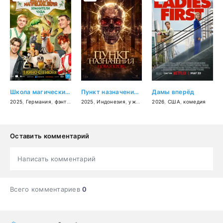
Школа магических зверей. Хранители чуда
Пункт назначения. Новая кровь
Дамы вперёд
2025
,
Германия
,
фэнтези
,
приключения
2025
,
Индонезия
,
семейный
,
ужасы
2026
,
США
,
комедия
Оставить комментарий
Написать комментарий
Всего комментариев
0