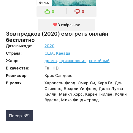
Фильм
0
0
В избранное
Зов предков (2020) смотреть онлайн
бесплатно
Дата выхода:
2020
Страна:
США
,
Канада
Жанр:
драма
,
приключения
,
семейный
В качестве:
Full HD
Режиссер:
Крис Сандерс
В ролях:
Харрисон Форд, Омар Си, Кара Ги, Дэн
Стивенс, Брэдли Уитфорд, Джин Луиза
Келли, Майкл Хорс, Карен Гиллан, Колин
Вуделл, Мика Фицджералд
Плеер №1