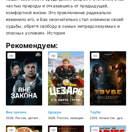
частью природы и отказавшись от предыдущей,
комфортной жизни. Это приключение радикально
изменило его, и Бак окончательно стал хозяином своей
судьбы, обретя свободу в самых непредсказуемых и
опасных условиях. История
Рекомендуем:
HD
HD
HD
Вне закона
Цезарь
Таубе
2026
,
Россия
,
детектив
,
боевик
2026
,
,
криминал
Россия
,
комедия
,
драма
2025
,
Казахстан
,
драма
HD
HD
HD