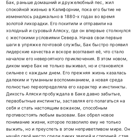
Бак, раньше домашний и дружелюбный пес, жил
спокойной жизнью в Калифорнии, пока его бытие не
изменилось радикально в 1880-х годах во время
золотой лихорадки. Его похитили и отправили на
холодный и суровый Аляску, где он впервые столкнулся
с жестокими условиями Севера. Начав свои первые
шаги в упряжке почтовой службы, Бак быстро проявил
лидерские качества и вскоре возглавил её, что стало
началом его невероятного приключения. В этом новом,
диком мире Бак не только выживал, но и становился
сильнее с каждым днем. Его прежняя жизнь казалась
далеким и туманным воспоминанием, а новая среда
полностью переопределяла его характер и инстинкты.
Дикость Аляски пробуждала в Баке давно забытые,
первобытные инстинкты, заставляя его полагаться на
себя и стать настоящим вожаком, способным
противостоять любым вызовам. Бак обрел новое
понимание жизни, которое позволило ему не только
выжить, но и преуспеть в этом неприветливом мире. Он
нашёл своё место среди диких зверей и степеней, став