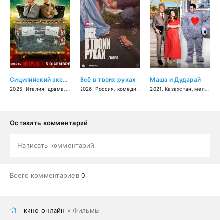
Сицилийский экспресс
Всё в твоих руках
Маша и Дударай
2025
,
Италия
,
драма
,
комедия
2026
,
Россия
,
комедия
,
мелодрама
2021
,
Казахстан
,
мелодрама
Оставить комментарий
Написать комментарий
Всего комментариев
0
кино онлайн
» Фильмы