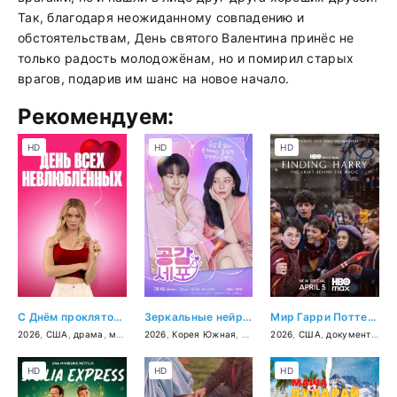
Так, благодаря неожиданному совпадению и
обстоятельствам, День святого Валентина принёс не
только радость молодожёнам, но и помирил старых
врагов, подарив им шанс на новое начало.
Рекомендуем:
HD
HD
HD
С Днём проклятого Валентина!
Зеркальные нейроны
Мир Гарри Поттера: Мастерство, стоящее за магией
2026
,
США
,
драма
,
мелодрама
2026
,
,
комедия
Корея Южная
,
мелодрама
2026
,
,
США
фэнтези
,
документальный
HD
HD
HD