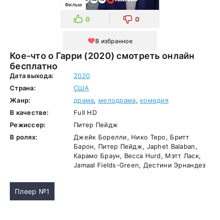
Фильм
0
0
В избранное
Кое-что о Гарри (2020) смотреть онлайн
бесплатно
Дата выхода:
2020
Страна:
США
Жанр:
драма
,
мелодрама
,
комедия
В качестве:
Full HD
Режиссер:
Питер Пейдж
В ролях:
Джейк Борелли, Нико Теро, Бритт
Барон, Питер Пейдж, Japhet Balaban,
Карамо Браун, Becca Hurd, Мэтт Ласк,
Jamaal Fields-Green, Дестини Эрнандез
Плеер №1