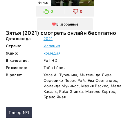
Фильм
0
0
В избранное
Зятья (2021) смотреть онлайн бесплатно
Дата выхода:
2021
Страна:
Испания
Жанр:
комедия
В качестве:
Full HD
Режиссер:
Toño López
В ролях:
Хосе А. Туриньян, Мигель де Лира,
Федерико Перес Рей, Эва Фернандес,
Иоланда Муиньос, Мария Васкес, Мела
Касаль, Paku Granxa, Маноло Кортес,
Браис Янек
Плеер №1