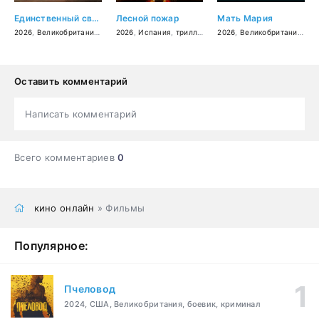
Единственный свидетель
Лесной пожар
Мать Мария
2026
,
Великобритания
,
США
2026
,
драма
,
Испания
,
криминал
,
триллер
,
драма
2026
,
Великобритания
,
Фи
Оставить комментарий
Написать комментарий
Всего комментариев
0
кино онлайн
» Фильмы
Популярное:
Пчеловод
2024, США, Великобритания, боевик, криминал