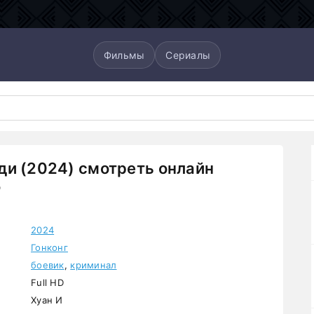
Фильмы
Сериалы
и (2024) смотреть онлайн
о
2024
Гонконг
боевик
,
криминал
Full HD
Хуан И