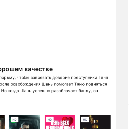
хорошем качестве
тюрьму, чтобы завоевать доверие преступника Тяня
 После освобождения Шань помогает Тяню подняться
 Но когда Шань успешно разоблачает банду, он
HD
HD
HD