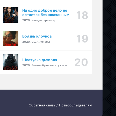
Ни одно доброе дело не
остается безнаказанным
2020, Канада, триллер
Боязнь клоунов
2020, США, ужасы
Шкатулка дьявола
2020, Великобритания, ужасы
Обратная связь / Правообладателям