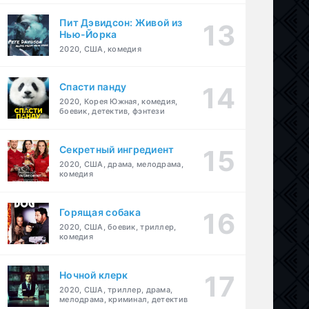
Пит Дэвидсон: Живой из
Нью-Йорка
2020, США, комедия
Спасти панду
2020, Корея Южная, комедия,
оевик
,
криминал
боевик, детектив, фэнтези
Секретный ингредиент
2020, США, драма, мелодрама,
комедия
Горящая собака
2020, США, боевик, триллер,
комедия
Ночной клерк
2020, США, триллер, драма,
мелодрама, криминал, детектив