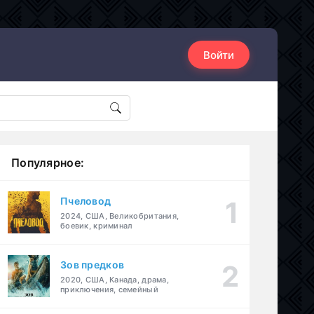
Войти
Популярное:
Пчеловод
2024, США, Великобритания,
боевик, криминал
Зов предков
2020, США, Канада, драма,
приключения, семейный