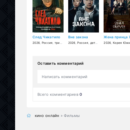
След Чикатило
Вне закона
2026
,
Россия
,
триллер
,
2026
детектив
,
Россия
,
драма
,
детектив
2026
,
боевик
,
Корея Южн
,
кримин
Оставить комментарий
Написать комментарий
Всего комментариев
0
кино онлайн
» Фильмы