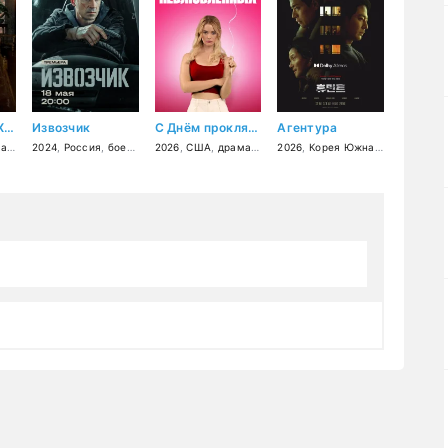
Жена принца XXI века
Извозчик
С Днём проклятого Валентина!
Агентура
ая
ал
,
,
драма
мелодрама
2024
,
Россия
,
боевик
,
детектив
2026
,
США
,
криминал
,
драма
,
мелодрама
2026
,
Корея Южная
,
комедия
,
триллер
,
б