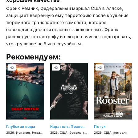
Фрэнк Ремник, федеральный маршал США в Аляске,
защищает вверенную ему территорию после крушения
тюремного транспортного самолёта, которое
освободило десятки опасных заключённых. Фрэнк
расследует катастрофу и вскоре начинает подозревать,
что крушение не было случайным.
Рекомендуем:
HD
HD
HD
Глубокие воды
Каратель: Последнее убийство
Петух
2026
,
Испания
,
Новая Зеландия
2026
,
,
США
США
,
,
боевик
Китай
,
,
боевик
триллер
,
2026
триллер
,
драма
,
США
,
,
ужасы
криминал
,
комедия
,
прик