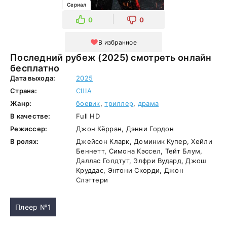
Сериал
0
0
В избранное
Последний рубеж (2025) смотреть онлайн
бесплатно
Дата выхода:
2025
Страна:
США
Жанр:
боевик
,
триллер
,
драма
В качестве:
Full HD
Режиссер:
Джон Кёрран, Дэнни Гордон
В ролях:
Джейсон Кларк, Доминик Купер, Хейли
Беннетт, Симона Кэссел, Тейт Блум,
Даллас Голдтут, Элфри Вудард, Джош
Круддас, Энтони Скорди, Джон
Слэттери
Плеер №1