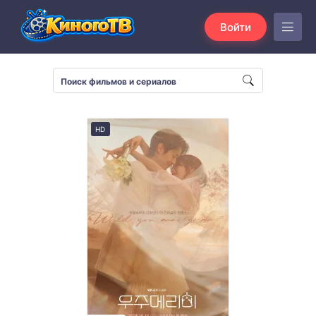
Войти
HD