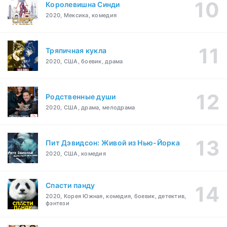
Королевишна Синди
2020, Мексика, комедия
Тряпичная кукла
2020, США, боевик, драма
Родственные души
2020, США, драма, мелодрама
Пит Дэвидсон: Живой из Нью-Йорка
2020, США, комедия
Спасти панду
2020, Корея Южная, комедия, боевик, детектив,
фэнтези