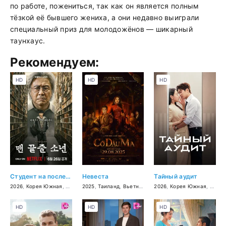
по работе, пожениться, так как он является полным
тёзкой её бывшего жениха, а они недавно выиграли
специальный приз для молодожёнов — шикарный
таунхаус.
Рекомендуем:
HD
HD
HD
Студент на последнем ряду
Невеста
Тайный аудит
2026
,
Корея Южная
,
триллер
2025
,
детектив
,
Таиланд
,
драма
,
Вьетнам
,
ужасы
2026
,
Корея Южная
,
мело
HD
HD
HD