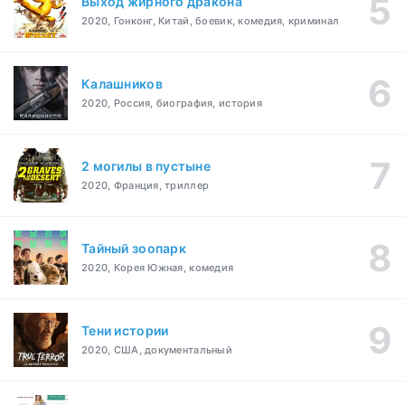
Выход жирного дракона
2020, Гонконг, Китай, боевик, комедия, криминал
Калашников
2020, Россия, биография, история
2 могилы в пустыне
2020, Франция, триллер
Тайный зоопарк
2020, Корея Южная, комедия
Тени истории
2020, США, документальный