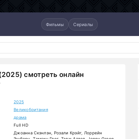
Фильмы
Сериалы
(2025) смотреть онлайн
о
2025
Великобритания
драма
Full HD
Джоанна Скэнлэн, Розали Крэйг, Лоррейн
Эшборн, Тэмсин Грег, Тадж Атвал, Jonny Green,