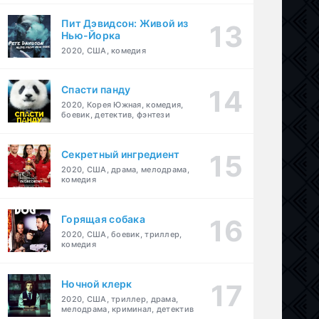
Пит Дэвидсон: Живой из
Нью-Йорка
2020, США, комедия
Спасти панду
2020, Корея Южная, комедия,
боевик, детектив, фэнтези
Секретный ингредиент
2020, США, драма, мелодрама,
комедия
Горящая собака
2020, США, боевик, триллер,
комедия
Ночной клерк
2020, США, триллер, драма,
мелодрама, криминал, детектив