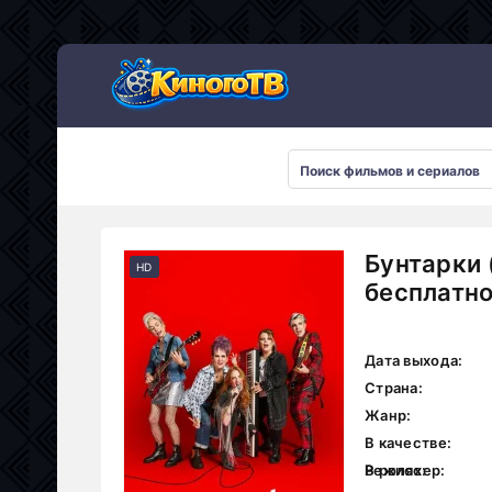
Бунтарки 
HD
бесплатн
Дата выхода:
Страна:
Жанр:
В качестве:
Режиссер:
В ролях: