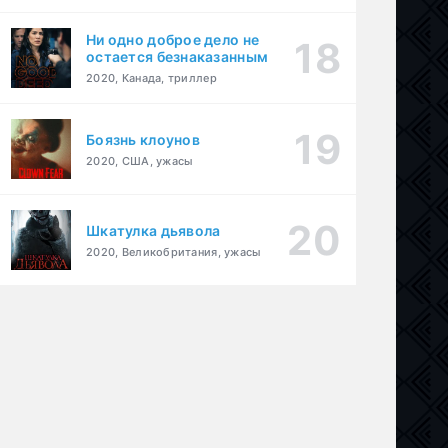
Ни одно доброе дело не
остается безнаказанным
2020, Канада, триллер
Боязнь клоунов
2020, США, ужасы
Шкатулка дьявола
я
,
США
,
военный
,
драма
,
история
2020, Великобритания, ужасы