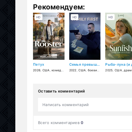
Рекомендуем:
HD
HD
HD
Петух
Семья превыше всего
2026
,
США
,
комедия
2022
,
США
,
боевик
,
драма
2025
,
криминал
,
США
,
драм
Оставить комментарий
Написать комментарий
Всего комментариев
0