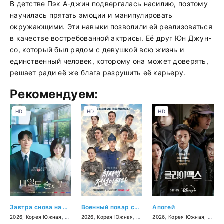
В детстве Пэк А-джин подвергалась насилию, поэтому
научилась прятать эмоции и манипулировать
окружающими. Эти навыки позволили ей реализоваться
в качестве востребованной актрисы. Её друг Юн Джун-
со, который был рядом с девушкой всю жизнь и
единственный человек, которому она может доверять,
решает ради её же блага разрушить её карьеру.
Рекомендуем:
HD
HD
HD
Завтра снова на работу!
Военный повар становится легендой
Апогей
2026
,
Корея Южная
,
мелодрама
2026
,
,
Корея Южная
комедия
,
комедия
2026
,
фантастика
,
Корея Южная
,
трилл