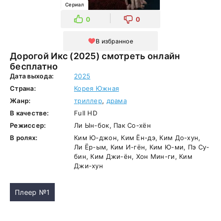
Сериал
0
0
В избранное
Дорогой Икс (2025) смотреть онлайн
бесплатно
Дата выхода:
2025
Страна:
Корея Южная
Жанр:
триллер
,
драма
В качестве:
Full HD
Режиссер:
Ли Ын-бок, Пак Со-хён
В ролях:
Ким Ю-джон, Ким Ён-дэ, Ким До-хун,
Ли Ёр-ым, Ким И-гён, Ким Ю-ми, Пэ Су-
бин, Ким Джи-ён, Хон Мин-ги, Ким
Джи-хун
Плеер №1