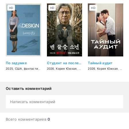
HD
HD
HD
По задумке
Студент на последнем ряду
Тайный аудит
2025
,
США
,
фантастика
,
драма
2026
,
,
комедия
Корея Южная
,
триллер
2026
,
детектив
,
Корея Южная
,
драма
,
мело
Оставить комментарий
Написать комментарий
Всего комментариев
0