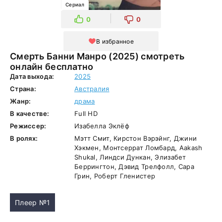
Сериал
0
0
В избранное
Смерть Банни Манро (2025) смотреть
онлайн бесплатно
Дата выхода:
2025
Страна:
Австралия
Жанр:
драма
В качестве:
Full HD
Режиссер:
Изабелла Эклёф
В ролях:
Мэтт Смит, Кирстон Вэрэйнг, Джини
Хэкмен, Монтсеррат Ломбард, Aakash
Shukal, Линдси Дункан, Элизабет
Беррингтон, Дэвид Трелфолл, Сара
Грин, Роберт Гленистер
Плеер №1