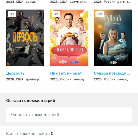
2024
,
США
,
драма
2026
,
США
,
документальный
2026
,
криминал
,
Россия
,
детектив
,
бо
HD
HD
HD
Дерзость
Ни сват, ни брат
Судьба повсюду встретится
2026
,
США
,
триллер
,
драма
2025
,
Россия
,
мелодрама
2025
,
Россия
,
мелодрама
Оставить комментарий
Написать комментарий
Всего комментариев
0