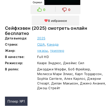
Сериал
0
0
В избранное
Сейфхэвен (2025) смотреть онлайн
бесплатно
Дата выхода:
2025
Страна:
США
,
Канада
Жанр:
ужасы
,
триллер
В качестве:
Full HD
Режиссер:
Кааре Эндрюс, Джеймс Сил
В ролях:
Джорджи Мерфи, Боб Фрейзер,
Мелисса Мари Элиас, Карл Тордарсон,
Sophia Carriere, Алек Карлос, Джерни
Стюарт, Дилан Макьюэн, Джино Анания,
Джош Стрейт
Плеер №1