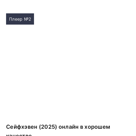
Плеер №2
Сейфхэвен (2025) онлайн в хорошем
качестве