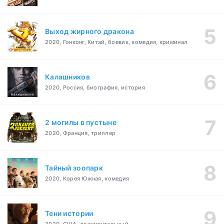
Выход жирного дракона
2020, Гонконг, Китай, боевик, комедия, криминал
Калашников
2020, Россия, биография, история
2 могилы в пустыне
2020, Франция, триллер
Тайный зоопарк
2020, Корея Южная, комедия
Тени истории