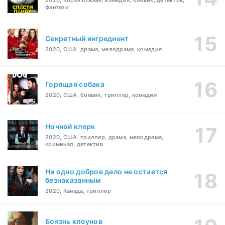
2020, Корея Южная, комедия, боевик, детектив,
фэнтези
Секретный ингредиент
2020, США, драма, мелодрама, комедия
Горящая собака
2020, США, боевик, триллер, комедия
Ночной клерк
2020, США, триллер, драма, мелодрама,
криминал, детектив
Ни одно доброе дело не остается
безнаказанным
2020, Канада, триллер
Боязнь клоунов