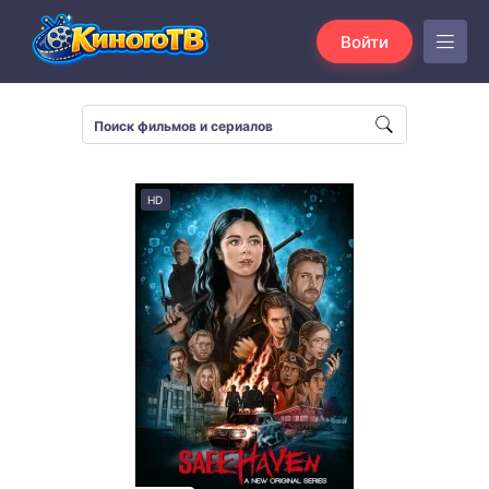
Войти
HD