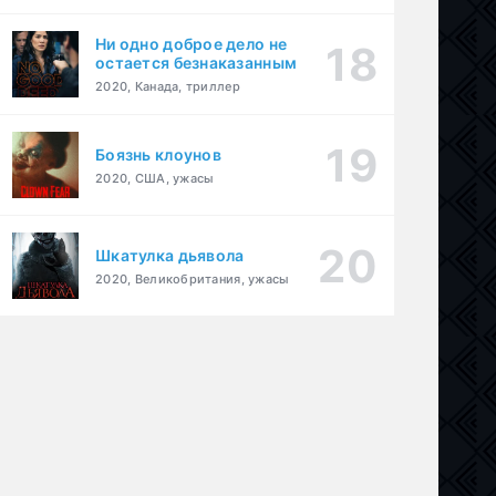
Ни одно доброе дело не
остается безнаказанным
2020, Канада, триллер
Боязнь клоунов
2020, США, ужасы
Шкатулка дьявола
2020, Великобритания, ужасы
ктив