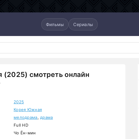
Фильмы
Сериалы
 (2025) смотреть онлайн
о
2025
Корея Южная
мелодрама
,
драма
Full HD
Чо Ён-мин