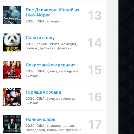
Пит Дэвидсон: Живой из
Нью-Йорка
2020, США, комедия
Спасти панду
2020, Корея Южная, комедия,
боевик, детектив, фэнтези
Секретный ингредиент
2020, США, драма, мелодрама,
комедия
Горящая собака
2020, США, боевик, триллер,
комедия
Ночной клерк
2020, США, триллер, драма,
мелодрама, криминал, детектив