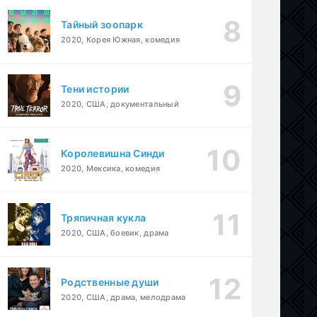
Тайный зоопарк
2020, Корея Южная, комедия
Тени истории
2020, США, документальный
Королевишна Синди
2020, Мексика, комедия
Тряпичная кукла
2020, США, боевик, драма
Родственные души
2020, США, драма, мелодрама