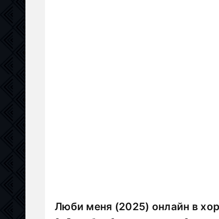
Люби меня (2025) онлайн в хо