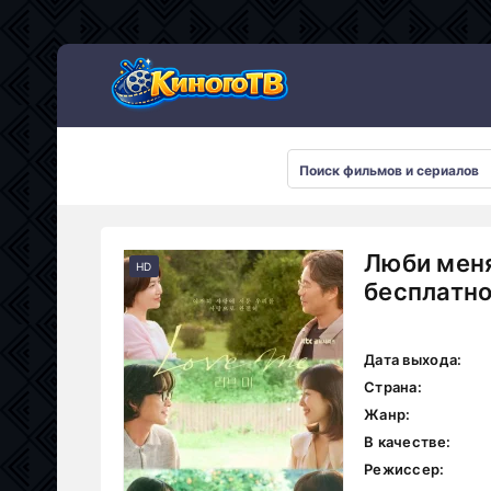
Люби меня
HD
бесплатн
Дата выхода:
Страна:
Жанр:
В качестве:
Режиссер: