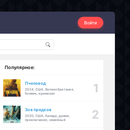
Войти
Популярное:
Пчеловод
2024, США, Великобритания,
боевик, криминал
Зов предков
2020, США, Канада, драма,
приключения, семейный