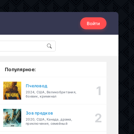
Войти
Популярное:
Пчеловод
2024, США, Великобритания,
боевик, криминал
Зов предков
2020, США, Канада, драма,
приключения, семейный