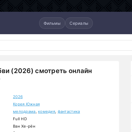
Фильмы
Сериалы
ви (2026) смотреть онлайн
о
2026
Корея Южная
мелодрама
,
комедия
,
фантастика
Full HD
Ван Хе-рён