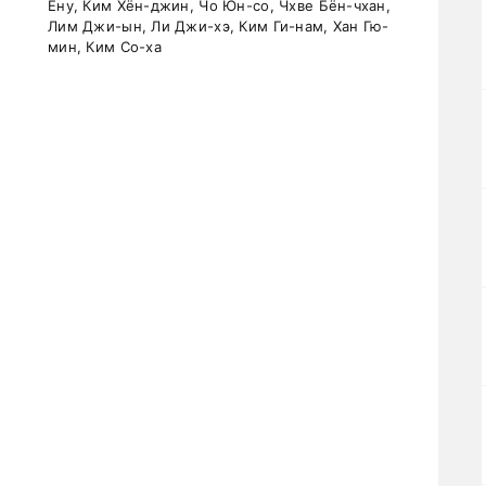
Ёну, Ким Хён-джин, Чо Юн-со, Чхве Бён-чхан,
Лим Джи-ын, Ли Джи-хэ, Ким Ги-нам, Хан Гю-
мин, Ким Со-ха