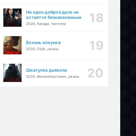
Ни одно доброе дело не
остается безнаказанным
2020, Канада, триллер
Боязнь клоунов
2020, США, ужасы
Шкатулка дьявола
2020, Великобритания, ужасы
а
лодрама
,
история
,
криминал
,
триллер