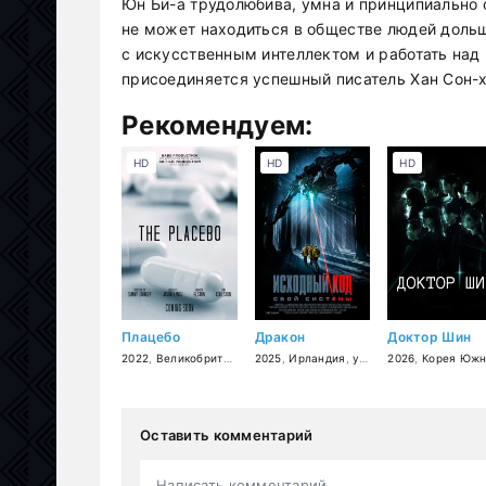
Юн Би-а трудолюбива, умна и принципиально 
не может находиться в обществе людей доль
с искусственным интеллектом и работать над
присоединяется успешный писатель Хан Сон-
Рекомендуем:
HD
HD
HD
Плацебо
Дракон
Доктор Шин
2022
,
Великобритания
,
2025
драма
,
Ирландия
,
ужасы
2026
,
фантастика
,
Корея Южн
,
бо
Оставить комментарий
Написать комментарий