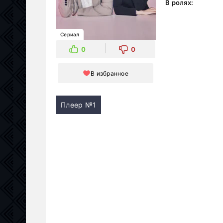
В ролях:
Сериал
0
0
В избранное
Плеер №1