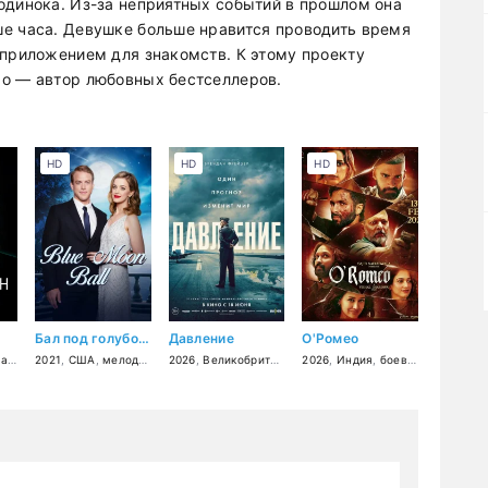
одинока. Из-за неприятных событий в прошлом она
ше часа. Девушке больше нравится проводить время
 приложением для знакомств. К этому проекту
хо — автор любовных бестселлеров.
HD
HD
HD
Бал под голубой луной
Давление
О'Ромео
ая
евик
,
триллер
,
триллер
2021
,
,
США
мелодрама
,
драма
,
мелодрама
,
фантастика
2026
,
Великобритания
,
2026
Франция
,
Индия
,
США
,
боевик
,
военный
,
драма
,
драм
,
ме