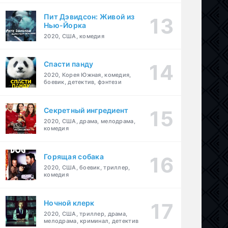
Пит Дэвидсон: Живой из
Нью-Йорка
2020, США, комедия
Спасти панду
2020, Корея Южная, комедия,
боевик, детектив, фэнтези
Секретный ингредиент
2020, США, драма, мелодрама,
комедия
Горящая собака
2020, США, боевик, триллер,
комедия
Ночной клерк
2020, США, триллер, драма,
мелодрама, криминал, детектив