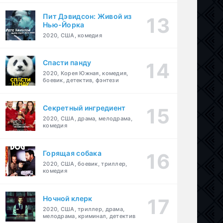
Пит Дэвидсон: Живой из
Нью-Йорка
2020, США, комедия
Спасти панду
2020, Корея Южная, комедия,
боевик, детектив, фэнтези
Секретный ингредиент
2020, США, драма, мелодрама,
комедия
Горящая собака
2020, США, боевик, триллер,
комедия
Ночной клерк
2020, США, триллер, драма,
мелодрама, криминал, детектив