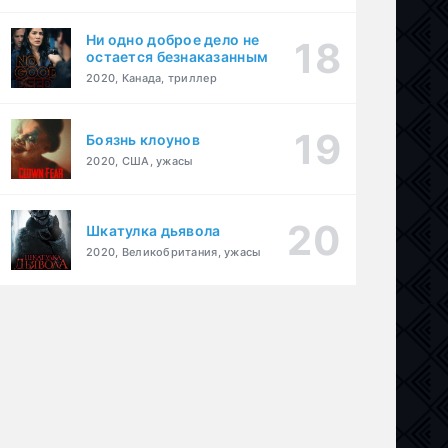
Ни одно доброе дело не
остается безнаказанным
2020, Канада, триллер
Боязнь клоунов
2020, США, ужасы
Шкатулка дьявола
2020, Великобритания, ужасы
дия