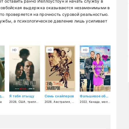
т оставить ранчо Йеллоустоун и начать службу в
 ковбойская выдержка оказываются незаменимыми в
сто проверяется на прочность суровой реальностью.
ужбы, а психологическое давление лишь усиливает
HD
HD
HD
Рыба-луна (и другие истории о Грин-Лейк)
Я тебя отыщу
Семь снайперов
Фальшивое обручение
а
2026
,
США
,
триллер
,
драма
2026
,
,
криминал
Австралия
,
детектив
,
боевик
2022
,
триллер
,
Канада
,
мелодрама
,
коме