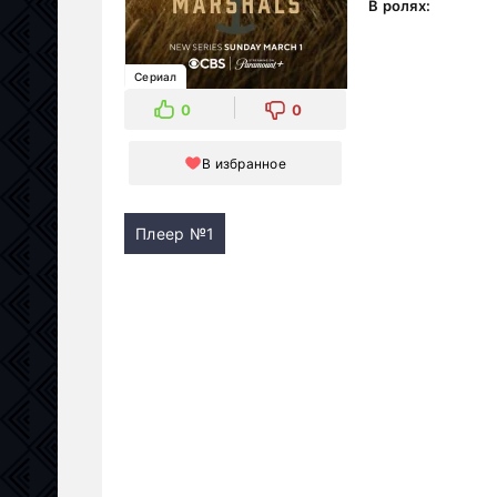
В ролях:
Сериал
0
0
В избранное
Плеер №1