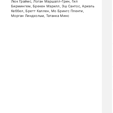
Люк Граймс, Логан Маршалл-Грин, Гил
Бирмингем, Брекен Мэрилл, Эш Сантос, Ариэль
Кеббел, Бретт Каллен, Мо Брингс Пленти,
Морган Линдхольм, Татанка Минс