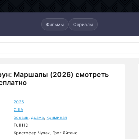
Фильмы
Сериалы
оун: Маршалы (2026) смотреть
сплатно
2026
США
боевик
,
драма
,
криминал
Full HD
Кристофер Чулак, Грег Яйтанс