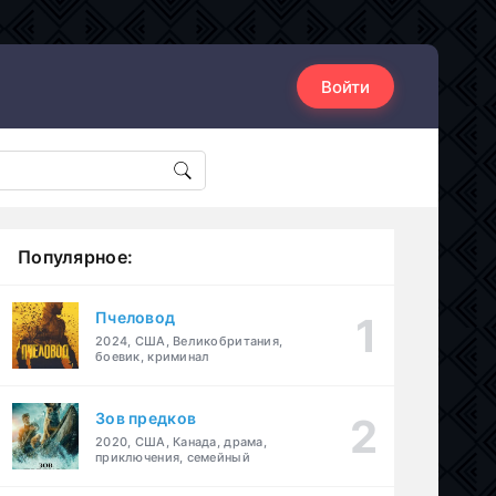
Войти
Популярное:
Пчеловод
2024, США, Великобритания,
боевик, криминал
Зов предков
2020, США, Канада, драма,
приключения, семейный