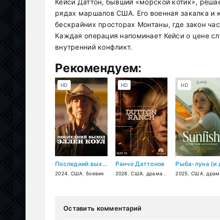
Кейси Даттон, бывший «морской котик», решае
рядах маршалов США. Его военная закалка и
бескрайних просторах Монтаны, где закон ча
Каждая операция напоминает Кейси о цене сл
внутренний конфликт.
Рекомендуем:
HD
HD
HD
Последний выход Эллен Коул
Ранчо Даттонов
2024
,
США
,
боевик
2026
,
США
,
драма
,
вестерн
2025
,
США
,
драм
Оставить комментарий