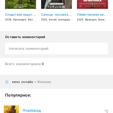
Следствие ведут овечки
Солнце, похожее на меня
Убийственная вечеринка
2026
,
Ирландия
,
Великобритания
2025
,
Китай
,
США
,
,
мелодрама
детектив
,
комедия
2025
,
,
Франция
фэнтези
,
Бельгия
,
к
Оставить комментарий
Написать комментарий
Всего комментариев
0
кино онлайн
» Фильмы
Популярное:
Пчеловод