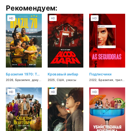
Рекомендуем:
HD
HD
HD
Бразилия 1970: Третья звезда
Кровавый амбар
Подписчики
2026
,
Бразилия
,
документальный
2025
,
США
,
спорт
,
ужасы
2022
,
Бразилия
,
триллер
,
HD
HD
HD