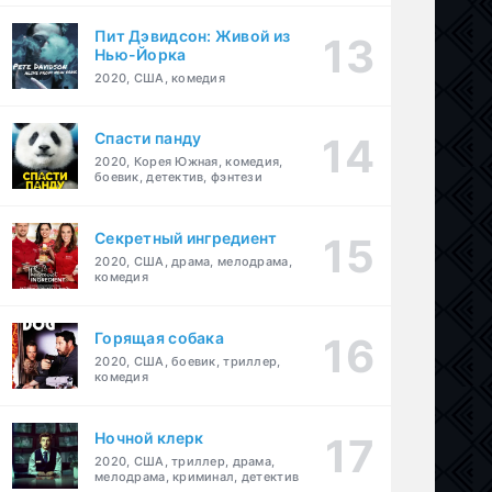
Пит Дэвидсон: Живой из
Нью-Йорка
2020, США, комедия
Спасти панду
2020, Корея Южная, комедия,
боевик, детектив, фэнтези
Секретный ингредиент
2020, США, драма, мелодрама,
комедия
Горящая собака
2020, США, боевик, триллер,
комедия
Ночной клерк
2020, США, триллер, драма,
мелодрама, криминал, детектив