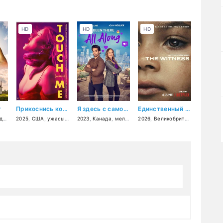
HD
HD
HD
т
Прикоснись ко мне
Я здесь с самого начала
Единственный свидетель
фия
ия
,
музыка
2025
,
США
,
ужасы
,
фантастика
2023
,
Канада
,
драма
,
мелодрама
,
комедия
2026
,
Великобритания
,
США
,
др