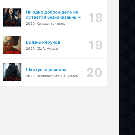
Ни одно доброе дело не
остается безнаказанным
2020, Канада, триллер
Боязнь клоунов
2020, США, ужасы
Шкатулка дьявола
ама
,
криминал
2020, Великобритания, ужасы