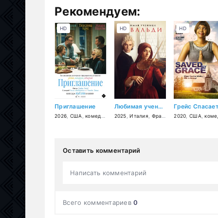
Рекомендуем:
HD
HD
HD
Приглашение
Любимая ученица Вивальди
Грейс Спасае
2026
,
США
,
комедия
2025
,
Италия
,
Франция
2020
,
драма
,
США
,
биогра
,
комед
Оставить комментарий
Написать комментарий
Всего комментариев
0