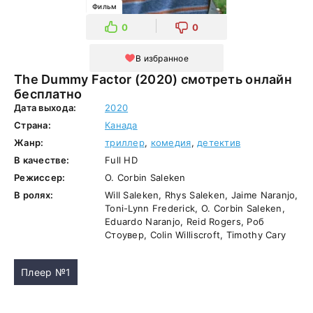
Фильм
0
0
В избранное
The Dummy Factor (2020) смотреть онлайн
бесплатно
Дата выхода:
2020
Страна:
Канада
Жанр:
триллер
,
комедия
,
детектив
В качестве:
Full HD
Режиссер:
O. Corbin Saleken
В ролях:
Will Saleken, Rhys Saleken, Jaime Naranjo,
Toni-Lynn Frederick, O. Corbin Saleken,
Eduardo Naranjo, Reid Rogers, Роб
Стоувер, Colin Williscroft, Timothy Cary
Плеер №1