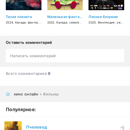
Тихая планета
Маленькая фантазерка
Лесное безумие
2024
,
Канада
,
фантастика
,
2022
триллер
,
Канада
,
семейный
2025
,
Финляндия
,
ужасы
,
Оставить комментарий
Написать комментарий
Всего комментариев
0
кино онлайн
» Фильмы
Популярное:
Пчеловод