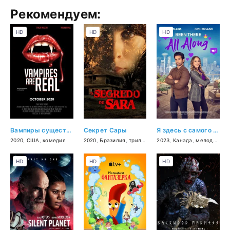
Рекомендуем:
HD
HD
HD
Вампиры существуют
Секрет Сары
Я здесь с самого начала
2020
,
США
,
комедия
2020
,
Бразилия
,
триллер
2023
,
Канада
,
мелодрама
HD
HD
HD