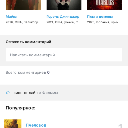
Майкл
Горечь Джинджер
Псы и демоны
2026
,
США
,
Великобритания
2021
,
биография
,
США
,
ужасы
,
музыка
,
триллер
,
драма
2025
,
драма
,
Испания
,
комедия
,
криминал
Оставить комментарий
Написать комментарий
Всего комментариев
0
кино онлайн
» Фильмы
Популярное:
Пчеловод