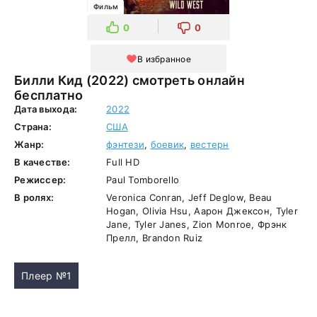
Фильм
0
0
В избранное
Билли Кид (2022) смотреть онлайн
бесплатно
Дата выхода:
2022
Страна:
США
Жанр:
фэнтези
,
боевик
,
вестерн
В качестве:
Full HD
Режиссер:
Paul Tomborello
В ролях:
Veronica Conran, Jeff Deglow, Beau
Hogan, Olivia Hsu, Аарон Джексон, Tyler
Jane, Tyler Janes, Zion Monroe, Фрэнк
Прелл, Brandon Ruiz
Плеер №1