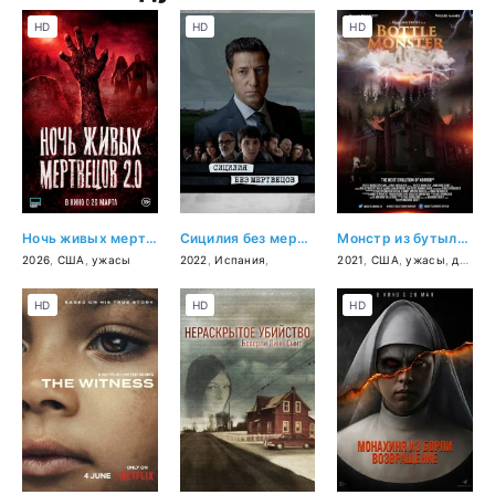
HD
HD
HD
Ночь живых мертвецов 2.0
Сицилия без мертвецов
Монстр из бутылки
2026
,
США
,
ужасы
2022
,
Испания
,
2021
,
США
,
ужасы
,
драма
HD
HD
HD