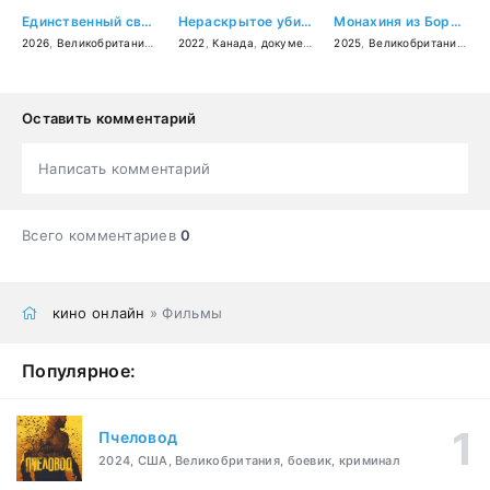
Единственный свидетель
Нераскрытое убийство Беверли Линн Смит
Монахиня из Борли. Возвращение
2026
,
Великобритания
,
США
2022
,
драма
,
Канада
,
криминал
,
документальный
2025
,
,
криминал
Великобритания
,
детектив
,
уж
Оставить комментарий
Написать комментарий
Всего комментариев
0
кино онлайн
» Фильмы
Популярное:
Пчеловод
2024, США, Великобритания, боевик, криминал