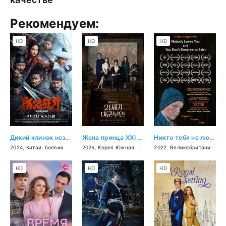
Рекомендуем:
HD
HD
HD
Дикий клинок незнакомцев
Жена принца XXI века
Никто тебя не любит, и ты не заслуживаешь права на жизнь
2024
,
Китай
,
боевик
2026
,
Корея Южная
,
мелодрама
2022
,
Великобритания
,
др
HD
HD
HD