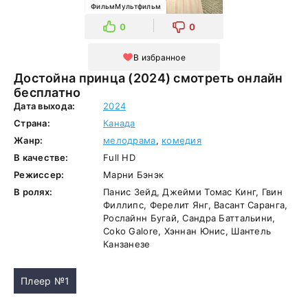
ФильмМультфильм
0
0
В избранное
Достойна принца (2024) смотреть онлайн
бесплатно
Дата выхода:
2024
Страна:
Канада
Жанр:
мелодрама
,
комедия
В качестве:
Full HD
Режиссер:
Марни Бэнэк
В ролях:
Панис Зейд, Джейми Томас Кинг, Гвин
Филлипс, Ферелит Янг, Васант Саранга,
Рослайнн Бугай, Сандра Баттальини,
Coko Galore, Хэннан Юнис, Шантель
Канзанезе
Плеер №1