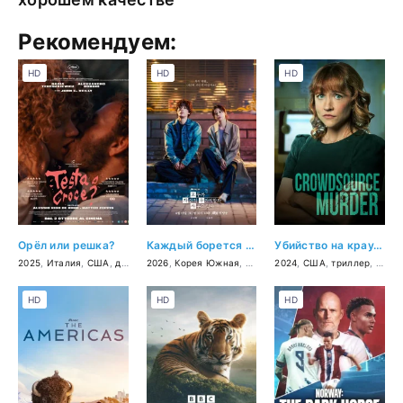
Рекомендуем:
HD
HD
HD
Орёл или решка?
Каждый борется со своей собственной никчёмностью
Убийство на краудсорсинге
2025
,
Италия
,
США
,
драма
,
2026
вестерн
,
Корея Южная
,
драма
2024
,
США
,
триллер
,
драм
HD
HD
HD