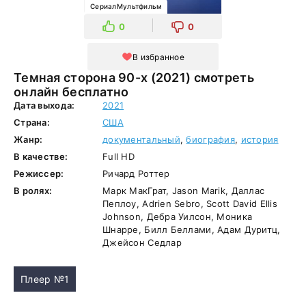
СериалМультфильм
0
0
В избранное
Темная сторона 90-х (2021) смотреть
онлайн бесплатно
Дата выхода:
2021
Страна:
США
Жанр:
документальный
,
биография
,
история
В качестве:
Full HD
Режиссер:
Ричард Роттер
В ролях:
Марк МакГрат, Jason Marik, Даллас
Пеплоу, Adrien Sebro, Scott David Ellis
Johnson, Дебра Уилсон, Моника
Шнарре, Билл Беллами, Адам Дуритц,
Джейсон Седлар
Плеер №1