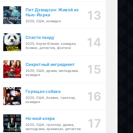
Пит Дэвидсон: Живой из
Нью-Йорка
2020, США, комедия
Спасти панду
2020, Корея Южная, комедия,
боевик, детектив, фэнтези
Секретный ингредиент
2020, США, драма, мелодрама,
комедия
Горящая собака
2020, США, боевик, триллер,
комедия
Ночной клерк
2020, США, триллер, драма,
мелодрама, криминал, детектив