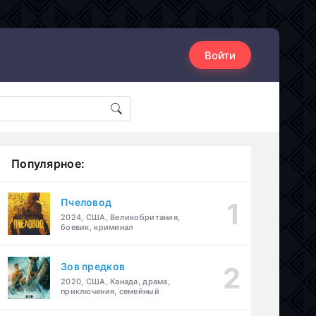
Войти
Популярное:
Пчеловод
2024, США, Великобритания,
боевик, криминал
Зов предков
2020, США, Канада, драма,
приключения, семейный