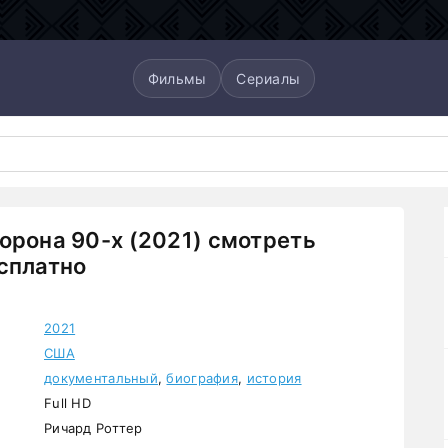
Фильмы
Сериалы
орона 90-х (2021) смотреть
сплатно
2021
США
документальный
,
биография
,
история
Full HD
Ричард Роттер