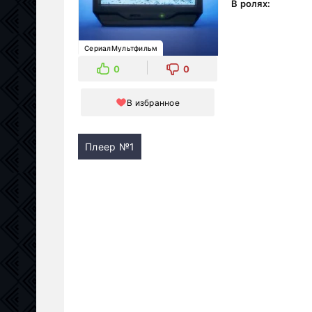
В ролях:
СериалМультфильм
0
0
В избранное
Плеер №1