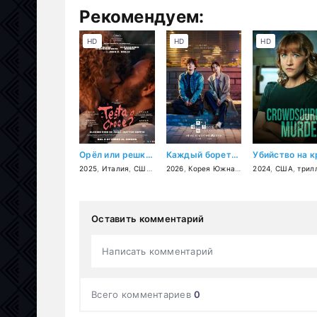
Рекомендуем:
HD
HD
HD
Орёл или решка?
Каждый борется со своей собственной никчёмностью
2025
,
Италия
,
США
,
драма
2026
,
,
вестерн
Корея Южная
,
драма
2024
,
США
,
трилле
Оставить комментарий
Написать комментарий
Всего комментариев
0