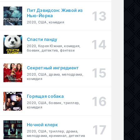
Пит Дэвидсон: Живой из
Нью-Йорка
2020, США, комедия
Спасти панду
2020, Корея Южная, комедия,
боевик, детектив, фэнтези
Секретный ингредиент
2020, США, драма, мелодрама,
комедия
Горящая собака
2020, США, боевик, триллер,
комедия
Ночной клерк
2020, США, триллер, драма,
мелодрама, криминал, детектив