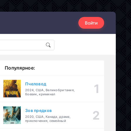
Войти
Популярное:
Пчеловод
2024, США, Великобритания,
боевик, криминал
Зов предков
2020, США, Канада, драма,
приключения, семейный