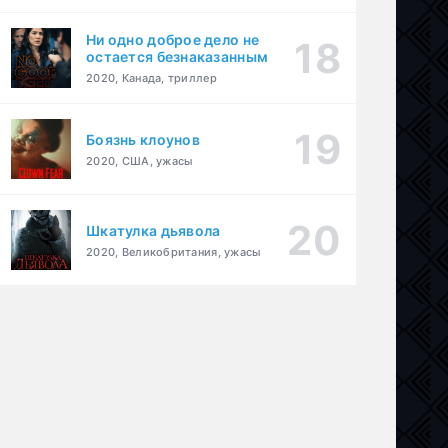
Ни одно доброе дело не
остается безнаказанным
2020, Канада, триллер
Боязнь клоунов
2020, США, ужасы
Шкатулка дьявола
2020, Великобритания, ужасы
иллер
,
драма