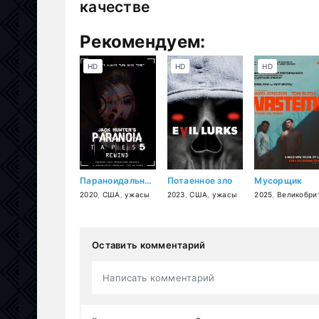
качестве
Рекомендуем:
HD
HD
HD
Параноидальные плёнки 5: Перемотка
Потаенное зло
Мусорщик
2020
,
США
,
ужасы
2023
,
США
,
ужасы
2025
,
Великобритани
Оставить комментарий
Написать комментарий