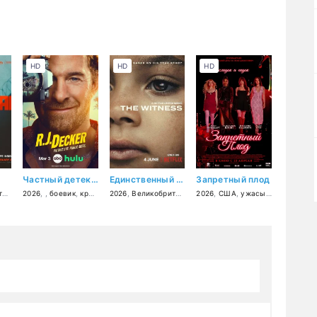
HD
HD
HD
Частный детектив Эр Джей Декер
Единственный свидетель
Запретный плод
я
,
2026
триллер
, ,
боевик
,
драма
,
криминал
,
криминал
2026
,
Великобритания
,
2026
США
,
,
США
драма
,
ужасы
,
криминал
,
комедия
,
тр