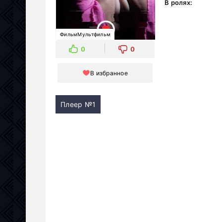
В ролях:
ФильмМультфильм
0
0
В избранное
Плеер №1