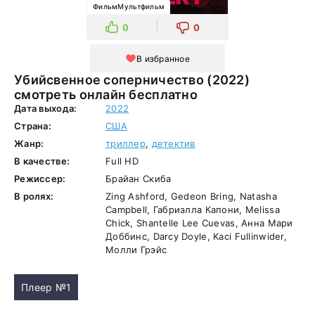
ФильмМультфильм
0
0
В избранное
Убийсвенное соперничество (2022)
смотреть онлайн бесплатно
Дата выхода:
2022
Страна:
США
Жанр:
триллер
,
детектив
В качестве:
Full HD
Режиссер:
Брайан Скиба
В ролях:
Zing Ashford, Gedeon Bring, Natasha
Campbell, Габриэлла Капони, Melissa
Chick, Shantelle Lee Cuevas, Анна Мари
Доббинс, Darcy Doyle, Kaci Fullinwider,
Молли Грэйс
Плеер №1