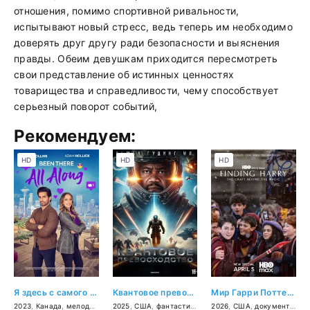
отношения, помимо спортивной ривальности,
испытывают новый стресс, ведь теперь им необходимо
доверять друг другу ради безопасности и выяснения
правды. Обеим девушкам приходится пересмотреть
свои представление об истинных ценностях
товарищества и справедливости, чему способствует
серьезный поворот событий,
Рекомендуем:
HD
HD
HD
Я здесь с самого начала
Квантовое превосходство
Мир Гарри Поттера: Мастерство, стоящее за магией
2023
,
Канада
,
мелодрама
2025
,
США
,
фантастика
,
боевик
2026
,
,
приключения
США
,
документальный