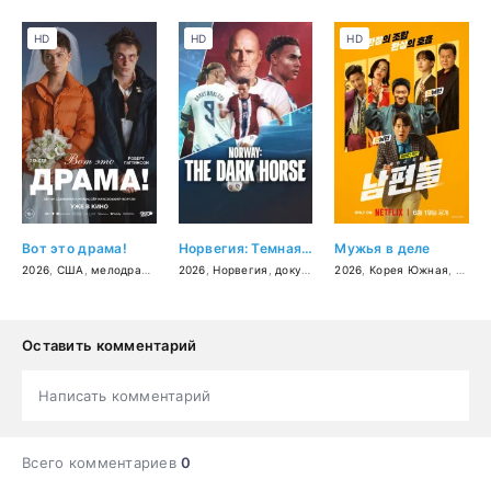
HD
HD
HD
Вот это драма!
Норвегия: Темная лошадка
Мужья в деле
2026
,
США
,
мелодрама
,
комедия
2026
,
Норвегия
,
драма
,
документальный
2026
,
Корея Южная
,
спорт
,
боеви
Оставить комментарий
Написать комментарий
Всего комментариев
0