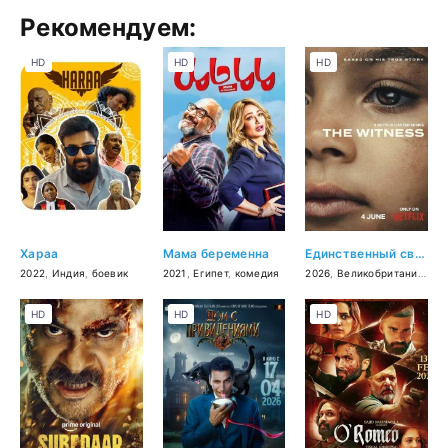
Рекомендуем:
HD
HD
HD
Хараа
Мама беременна
Единственный свидетель
2022
,
Индия
,
боевик
2021
,
Египет
,
комедия
2026
,
Великобритания
,
СШ
HD
HD
HD