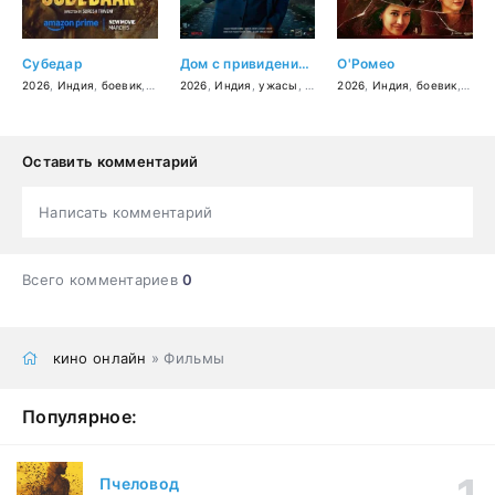
Субедар
Дом с привидениями
О'Ромео
2026
,
Индия
,
боевик
,
драма
2026
,
Индия
,
ужасы
,
комедия
2026
,
Индия
,
боевик
,
драм
Оставить комментарий
Написать комментарий
Всего комментариев
0
кино онлайн
» Фильмы
Популярное:
Пчеловод