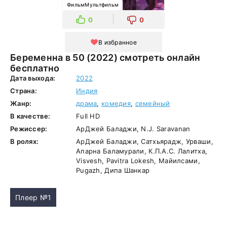
ФильмМультфильм
0
0
В избранное
Беременна в 50 (2022) смотреть онлайн
бесплатно
Дата выхода:
2022
Страна:
Индия
Жанр:
драма
,
комедия
,
семейный
В качестве:
Full HD
Режиссер:
АрДжей Баладжи, N.J. Saravanan
В ролях:
АрДжей Баладжи, Сатхьярадж, Урваши,
Апарна Баламурали, К.П.А.С. Лалитха,
Visvesh, Pavitra Lokesh, Майилсами,
Pugazh, Дипа Шанкар
Плеер №1