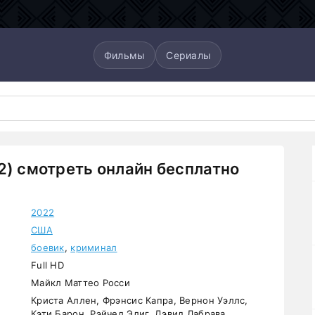
Фильмы
Сериалы
2) смотреть онлайн бесплатно
2022
США
боевик
,
криминал
Full HD
Майкл Маттео Росси
Криста Аллен, Фрэнсис Капра, Вернон Уэллс,
Кэти Барон, Рэйчел Элиг, Дэвид Лабрава,