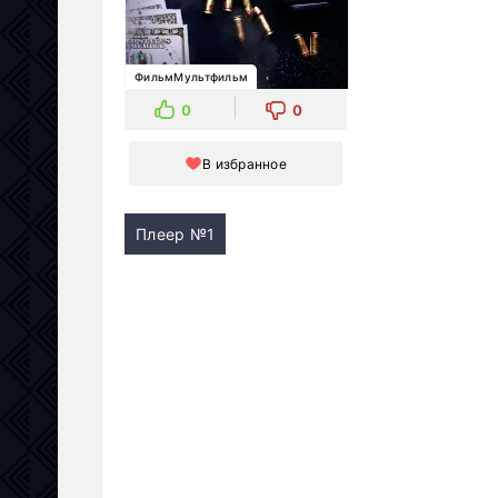
ФильмМультфильм
0
0
В избранное
Плеер №1