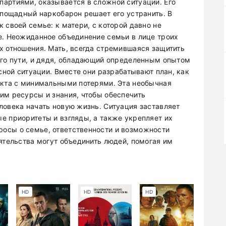
артиями, оказывается в сложной ситуации. Его
спощадный наркобарон решает его устранить. В
 своей семье: к матери, с которой давно не
е. Неожиданное объединение семьи в лице троих
х отношения. Мать, всегда стремившаяся защитить
ого пути, и дядя, обладающий определенным опытом
асной ситуации. Вместе они разрабатывают план, как
икта с минимальными потерями. Эта необычная
им ресурсы и знания, чтобы обеспечить
ловека начать новую жизнь. Ситуация заставляет
е приоритеты и взгляды, а также укрепляет их
осы о семье, ответственности и возможности
ятельства могут объединить людей, помогая им
.
HD
HD
HD