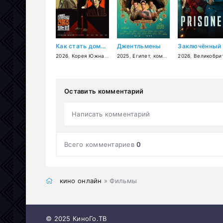
Как стать домовладельцем в Корее
Джентльмены
Заключённый
2026
,
Корея Южная
,
криминал
2025
,
Египет
,
комедия
,
комедия
,
триллер
2026
,
Великобритани
Оставить комментарий
Написать комментарий
Всего комментариев
0
кино онлайн
» Фильмы
© 2025 КиноГо.ТВ