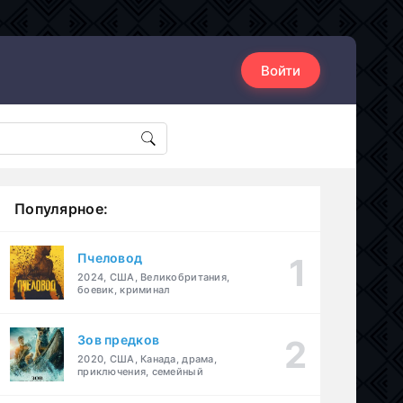
Войти
Популярное:
Пчеловод
2024, США, Великобритания,
боевик, криминал
Зов предков
2020, США, Канада, драма,
приключения, семейный