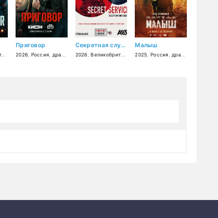
Приговор
Секретная служба
Малыш
я
,
2026
боевик
,
Россия
,
триллер
,
драма
,
криминал
,
криминал
2026
,
Великобритания
,
триллер
,
2025
триллер
,
Россия
,
драма
,
драма
,
военный