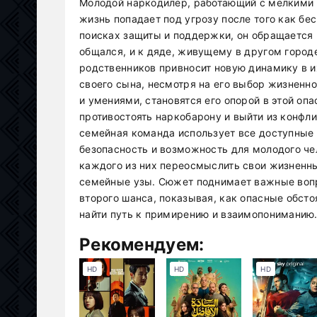
Молодой наркодилер, работающий с мелкими п
жизнь попадает под угрозу после того как бе
поисках защиты и поддержки, он обращается к
общался, и к дяде, живущему в другом город
родственников привносит новую динамику в и
своего сына, несмотря на его выбор жизненн
и умениями, становятся его опорой в этой оп
противостоять наркобарону и выйти из конфл
семейная команда использует все доступные 
безопасность и возможность для молодого че
каждого из них переосмыслить свои жизненны
семейные узы. Сюжет поднимает важные вопр
второго шанса, показывая, как опасные обсто
найти путь к примирению и взаимопониманию
Рекомендуем:
HD
HD
HD