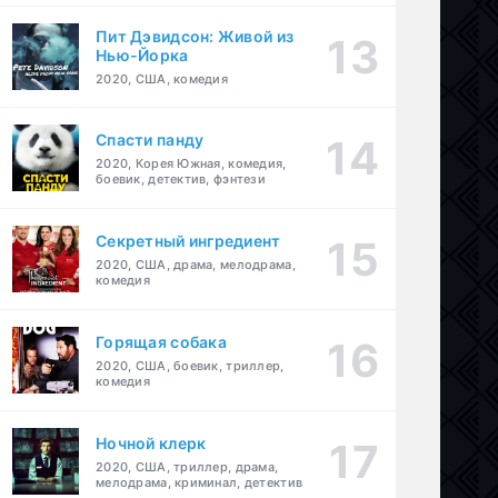
Пит Дэвидсон: Живой из
Нью-Йорка
2020, США, комедия
Спасти панду
2020, Корея Южная, комедия,
боевик, детектив, фэнтези
Секретный ингредиент
2020, США, драма, мелодрама,
комедия
Горящая собака
2020, США, боевик, триллер,
комедия
Ночной клерк
2020, США, триллер, драма,
мелодрама, криминал, детектив