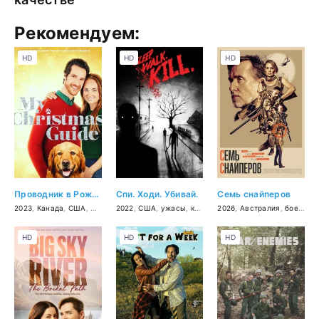
Рекомендуем:
HD
HD
HD
Проводник в Рождество
Спи. Ходи. Убивай.
Семь снайперов
2023
,
Канада
,
США
,
мелодрама
2022
,
США
,
ужасы
,
комедия
2026
,
Австралия
,
боевик
,
HD
HD
HD