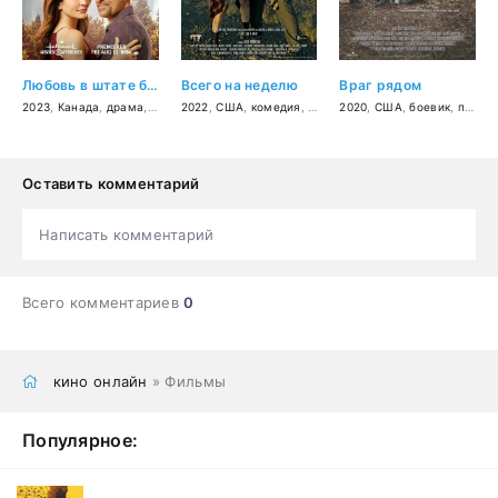
Любовь в штате бескрайнего неба: свадебный путь
Всего на неделю
Враг рядом
2023
,
Канада
,
драма
,
мелодрама
2022
,
США
,
комедия
,
приключения
2020
,
США
,
боевик
,
приключения
Оставить комментарий
Написать комментарий
Всего комментариев
0
кино онлайн
» Фильмы
Популярное: