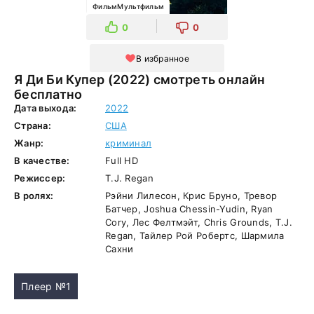
ФильмМультфильм
0
0
В избранное
Я Ди Би Купер (2022) смотреть онлайн
бесплатно
Дата выхода:
2022
Страна:
США
Жанр:
криминал
В качестве:
Full HD
Режиссер:
T.J. Regan
В ролях:
Рэйни Лилесон, Крис Бруно, Тревор
Батчер, Joshua Chessin-Yudin, Ryan
Cory, Лес Фелтмэйт, Chris Grounds, T.J.
Regan, Тайлер Рой Робертс, Шармила
Сахни
Плеер №1