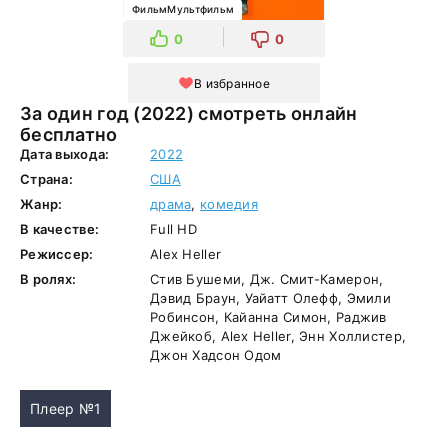
ФильмМультфильм
0
0
В избранное
За один год (2022) смотреть онлайн
бесплатно
Дата выхода:
2022
Страна:
США
Жанр:
драма
,
комедия
В качестве:
Full HD
Режиссер:
Alex Heller
В ролях:
Стив Бушеми, Дж. Смит-Камерон,
Дэвид Браун, Уайатт Олефф, Эмили
Робинсон, Кайанна Симон, Раджив
Джейкоб, Alex Heller, Энн Холлистер,
Джон Хадсон Одом
Плеер №1