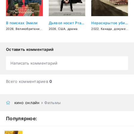
В поисках Эмили
Дьявол носит Prada 2
Нераскрытое убийство Беверли Линн Смит
2026
,
Великобритания
,
США
2026
,
мелодрама
,
США
,
драма
,
комедия
2022
,
Канада
,
документальный
Оставить комментарий
Написать комментарий
Всего комментариев
0
кино онлайн
» Фильмы
Популярное: