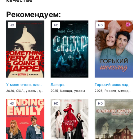
Рекомендуем:
HD
HD
HD
У меня очень плохое предчувствие
Лагерь
Горький шоколад
2026
,
США
,
ужасы
,
драма
2025
,
Канада
,
ужасы
2026
,
Россия
,
мелодрама
HD
HD
HD