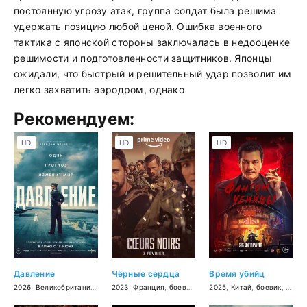
постоянную угрозу атак, группа солдат была решима
удержать позицию любой ценой. Ошибка военного
тактика с японской стороны заключалась в недооценке
решимости и подготовленности защитников. Японцы
ожидали, что быстрый и решительный удар позволит им
легко захватить аэродром, однако
Рекомендуем:
HD
HD
HD
Давление
Чёрные сердца
Время убийц
2026
,
Великобритания
,
Франция
2023
,
,
Франция
США
,
военный
,
боевик
,
драма
,
триллер
2025
,
история
,
,
Китай
драма
,
,
боевик
приключени
,
драм