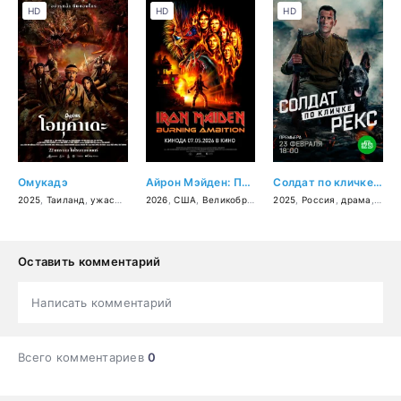
HD
HD
HD
Омукадэ
Айрон Мэйден: Пылающее стремление
Солдат по кличке Рекс
2025
,
Таиланд
,
ужасы
,
военный
2026
,
США
,
Великобритания
2025
,
документальный
,
Россия
,
драма
,
,
биогр
воен
Оставить комментарий
Написать комментарий
Всего комментариев
0