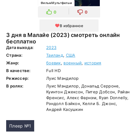
ФильмМультфильм
0
0
В избранное
3 дня в Малайе (2023) смотреть онлайн
бесплатно
Дата выхода:
2023
Страна:
Таиланд
,
США
Жанр:
боевик
,
военный
,
история
В качестве:
Full HD
Режиссер:
Луис Мэндилор
В ролях:
Луис Мэндилор, Дональд Серроне,
Куинтон Джексон, Питер Добсон, Райан
Френсис, Алекс Фарнэм, Ryan Donnelly,
Рэндолл Бэйкон, Келли Б. Джонс,
Андрей Касушкин
Плеер №1