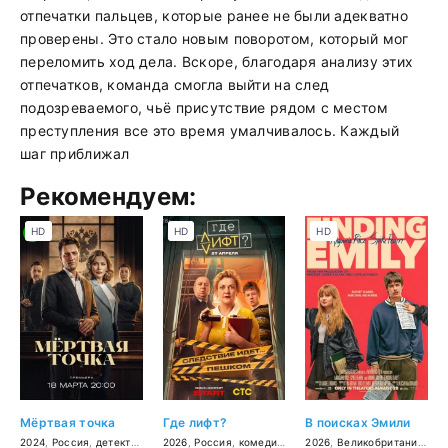
отпечатки пальцев, которые ранее не были адекватно
проверены. Это стало новым поворотом, который мог
переломить ход дела. Вскоре, благодаря анализу этих
отпечатков, команда смогла выйти на след
подозреваемого, чьё присутствие рядом с местом
преступления все это время умалчивалось. Каждый
шаг приближал
Рекомендуем:
HD
HD
HD
Мёртвая точка
Где лифт?
В поисках Эмили
2024
,
Россия
,
детектив
2026
,
Россия
,
комедия
,
детектив
2026
,
Великобритания
,
СШ