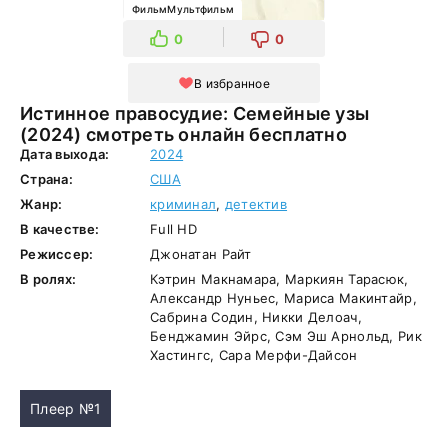
ФильмМультфильм
0
0
В избранное
Истинное правосудие: Семейные узы
(2024) смотреть онлайн бесплатно
Дата выхода:
2024
Страна:
США
Жанр:
криминал
,
детектив
В качестве:
Full HD
Режиссер:
Джонатан Райт
В ролях:
Кэтрин Макнамара, Маркиян Тарасюк,
Александр Нуньес, Мариса Макинтайр,
Сабрина Содин, Никки Делоач,
Бенджамин Эйрс, Сэм Эш Арнольд, Рик
Хастингс, Сара Мерфи-Дайсон
Плеер №1