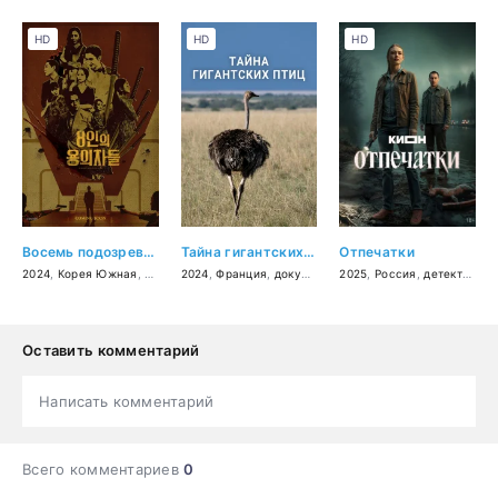
HD
HD
HD
Восемь подозреваемых
Тайна гигантских птиц
Отпечатки
2024
,
Корея Южная
,
детектив
2024
,
триллер
,
Франция
,
документальный
2025
,
Россия
,
детектив
,
кр
Оставить комментарий
Написать комментарий
Всего комментариев
0