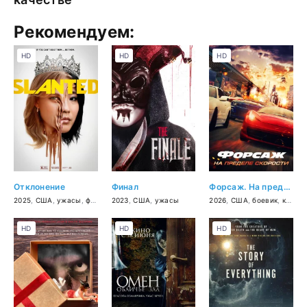
Рекомендуем:
HD
HD
HD
Отклонение
Финал
Форсаж. На пределе скорости
2025
,
США
,
ужасы
,
фантастика
2023
,
,
драма
США
,
ужасы
,
комедия
2026
,
США
,
боевик
,
криминал
HD
HD
HD