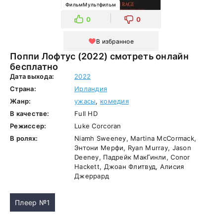
ФильмМультфильм
0
0
В избранное
Поппи Лофтус (2022) смотреть онлайн
бесплатно
Дата выхода:
2022
Страна:
Ирландия
Жанр:
ужасы
,
комедия
В качестве:
Full HD
Режиссер:
Luke Corcoran
В ролях:
Niamh Sweeney, Martina McCormack,
Энтони Мерфи, Ryan Murray, Jason
Deeney, Падрейк МакГинли, Conor
Hackett, Джоан Флитвуд, Алисия
Джеррард
Плеер №1