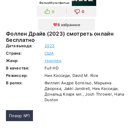
ФильмМультфильм
0
0
В избранное
Фоллен Драйв (2023) смотреть онлайн
бесплатно
Дата выхода:
2023
Страна:
США
Жанр:
триллер
В качестве:
Full HD
Режиссер:
Ник Кэссиди, David M. Rice
В ролях:
Филлип Андре Ботельо, Марьяна
Дворска, Jakki Jandrell, Ник Кэссиди,
Дональд Кларк мл., Josh Thrower, Hana
Duston
Плеер №1