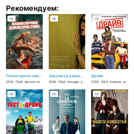
Рекомендуем:
HD
HD
HD
Планетарное землетрясение
Закулисье реальности
Драйв
2024
,
США
,
фантастика
,
приключения
2026
,
США
,
Канада
,
ужасы
2025
,
США
,
боевик
,
мелодрама
HD
HD
HD