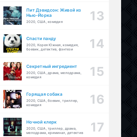
Пит Дэвидсон: Живой из
Нью-Йорка
2020, США, комедия
Спасти панду
2020, Корея Южная, комедия,
боевик, детектив, фэнтези
Секретный ингредиент
2020, США, драма, мелодрама,
комедия
Горящая собака
2020, США, боевик, триллер,
комедия
Ночной клерк
2020, США, триллер, драма,
мелодрама, криминал, детектив