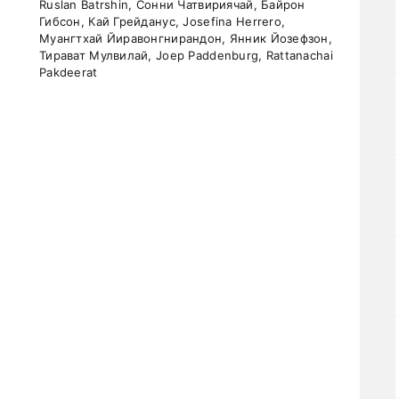
Ruslan Batrshin, Сонни Чатвириячай, Байрон
Гибсон, Кай Грейданус, Josefina Herrero,
Муангтхай Йиравонгнирандон, Янник Йозефзон,
Тирават Мулвилай, Joep Paddenburg, Rattanachai
Pakdeerat