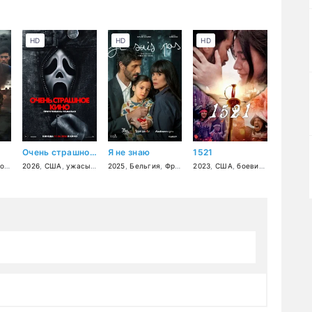
HD
HD
HD
Очень страшное кино 6
Я не знаю
1521
иминал
нный
2026
,
США
,
ужасы
,
комедия
2025
,
Бельгия
,
Франция
2023
,
триллер
,
США
,
,
драма
боевик
,
,
криминал
драма
,
ист