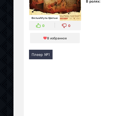
В ролях:
ФильмМультфильм
0
0
В избранное
Плеер №1