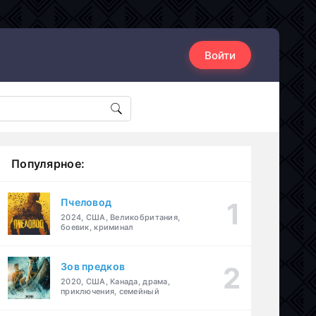
Войти
Популярное:
Пчеловод
2024, США, Великобритания,
боевик, криминал
Зов предков
2020, США, Канада, драма,
приключения, семейный