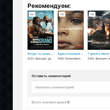
Рекомендуем:
HD
HD
HD
Когда ты вырастешь
Единственный свидетель
7 дней в июне
2023
,
Франция
,
драма
,
2026
комедия
,
Великобритания
,
2025
США
,
,
Франция
драма
,
кр
,
вое
Оставить комментарий
Написать комментарий
Всего комментариев
0