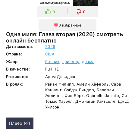
ФильмМультфильм
0
0
В избранное
Одна миля: Глава вторая (2026) смотреть
онлайн бесплатно
Дата выхода:
2026
Страна:
США
Жанр:
боевик
,
триллер
,
драма
В качестве:
Full HD
Режиссер:
Адам Дэвидсон
В ролях:
Райан Филипп, Амели Хёферль, Сара
Каннинг, Сэйдж Линдер, Беверли
Эллиотт, Фил Бёрк, Gabrielle Jacinto, Си
Томас Хауэлл, Джонатан Уайтселл, Джуд
Уилсон
Плеер №1