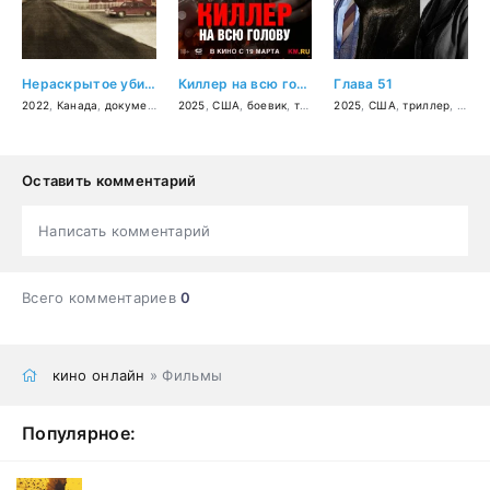
Нераскрытое убийство Беверли Линн Смит
Киллер на всю голову
Глава 51
2022
,
Канада
,
документальный
2025
,
,
криминал
США
,
боевик
,
детектив
,
триллер
2025
,
комедия
,
США
,
,
триллер
криминал
,
коме
Оставить комментарий
Написать комментарий
Всего комментариев
0
кино онлайн
» Фильмы
Популярное: