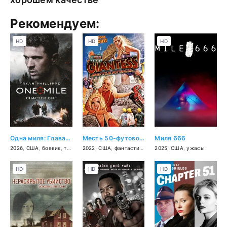
Рекомендуем:
HD
HD
HD
Одна миля: Глава первая
Месть 50-футовой вебкамщицы
Миля 666
2026
,
США
,
боевик
,
триллер
2022
,
драма
,
США
,
приключения
,
фантастика
,
фэнтези
2025
,
,
США
комедия
,
ужасы
HD
HD
HD