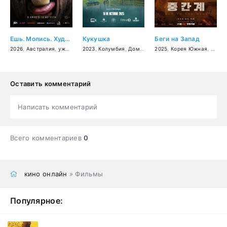
Ешь. Молись. Худей
Кукушка
Беги на Запад
2026
,
Австралия
,
ужасы
,
фантастика
2023
,
Колумбия
,
драма
,
Доминикана
2025
,
триллер
,
Корея Южная
,
драма
,
фэнте
Оставить комментарий
Написать комментарий
Всего комментариев
0
кино онлайн
» Фильмы
Популярное: