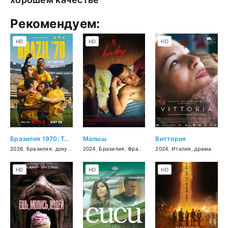
Рекомендуем:
HD
HD
HD
Бразилия 1970: Третья звезда
Малыш
Виттория
2026
,
Бразилия
,
документальный
2024
,
Бразилия
,
спорт
,
Франция
,
Нидерланды
2024
,
Италия
,
,
драма
драма
HD
HD
HD