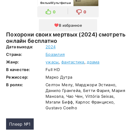
ФильмМультфильм
0
0
В избранное
Похорони своих мертвых (2024) смотреть
онлайн бесплатно
Дата выхода:
2024
Страна:
Бразилия
Жанр:
ужасы
,
фантастика
,
драма
В качестве:
Full HD
Режиссер:
Марко Дутра
В ролях:
Селтон Мелу, Марджори Эстиано,
Данило Грангейа, Бетти Фария, Мария
Маноэла, Чао Чен, Vittória Seixas,
Мэгали Бифф, Карлос Франциско,
Gustavo Coelho
Плеер №1