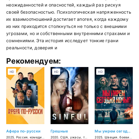
неожиданностей и опасностей, каждый раз рискуя
своей безопасностью. Психологическая напряженность
их взаимоотношений достигает апогея, когда каждому
из них приходится столкнуться не только с внешними
угрозами, но и собственными внутренними страхами и
сомнениями. Эта история исследует тонкие грани
реальности, доверия и
Рекомендуем:
HD
HD
HD
Афера по-русски
Грешные
Мы умрем сегодня ночью
2025
,
Россия
,
комедия
,
криминал
2020
,
США
,
приключения
,
ужасы
,
триллер
2025
,
Швеция
,
боевик
,
три