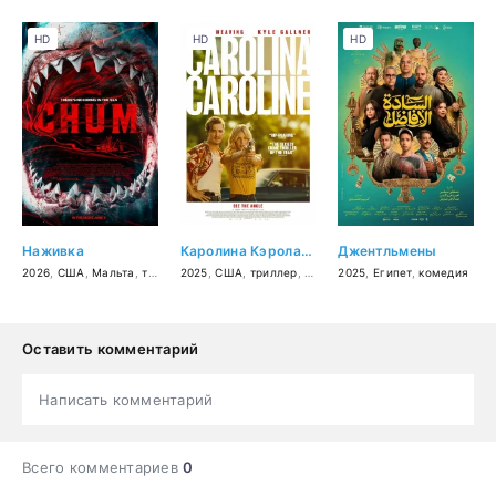
HD
HD
HD
Наживка
Каролина Кэролайн
Джентльмены
2026
,
США
,
Мальта
,
триллер
2025
,
США
,
триллер
,
драма
2025
,
мелодрама
,
Египет
,
,
комедия
криминал
Оставить комментарий
Написать комментарий
Всего комментариев
0