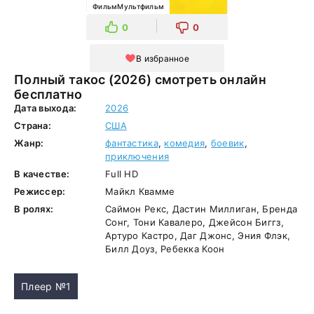
ФильмМультфильм
0
0
В избранное
Полный такос (2026) смотреть онлайн
бесплатно
Дата выхода:
2026
Страна:
США
Жанр:
фантастика
,
комедия
,
боевик
,
приключения
В качестве:
Full HD
Режиссер:
Майкл Квамме
В ролях:
Саймон Рекс, Дастин Миллиган, Бренда
Сонг, Тони Кавалеро, Джейсон Биггз,
Артуро Кастро, Даг Джонс, Эния Флэк,
Билл Доуз, Ребекка Коон
Плеер №1