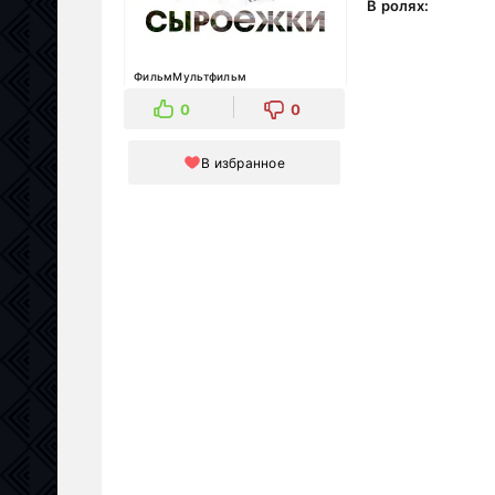
В ролях:
ФильмМультфильм
0
0
В избранное