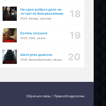
Ни одно доброе дело не
остается безнаказанным
2020, Канада, триллер
Боязнь клоунов
2020, США, ужасы
Шкатулка дьявола
2020, Великобритания, ужасы
Обратная связь / Правообладателям