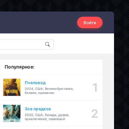
Войти
Популярное:
Пчеловод
2024, США, Великобритания,
боевик, криминал
Зов предков
2020, США, Канада, драма,
приключения, семейный