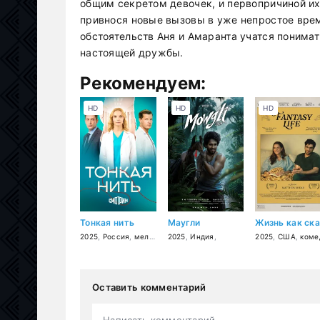
общим секретом девочек, и первопричиной их
привнося новые вызовы в уже непростое врем
обстоятельств Аня и Амаранта учатся понима
настоящей дружбы.
Рекомендуем:
HD
HD
HD
Тонкая нить
Маугли
2025
,
Россия
,
мелодрама
2025
,
Индия
,
2025
,
США
,
комед
Оставить комментарий
Написать комментарий