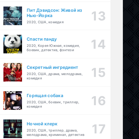
Пит Дэвидсон: Живой из
Нью-Йорка
2020, США, комедия
Спасти панду
2020, Корея Южная, комедия,
боевик, детектив, фэнтези
Секретный ингредиент
2020, США, драма, мелодрама,
комедия
Горящая собака
2020, США, боевик, триллер,
ези
комедия
Ночной клерк
2020, США, триллер, драма,
мелодрама, криминал, детектив