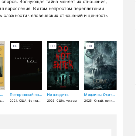
 споров. Волнующая тайна меняет их отношения,
я взросления. В этом непростом переплетении
ть сложности человеческих отношений и ценность
HD
HD
HD
Жизнь как сказка
Потерянный парадокс
Не входить
Моцзинь: Охотники за легендами
ия
2021
,
США
,
фантастика
2026
,
комедия
,
США
,
ужасы
2025
,
Китай
,
приключения
,
фэнт