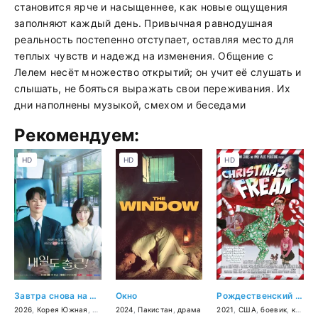
становится ярче и насыщеннее, как новые ощущения
заполняют каждый день. Привычная равнодушная
реальность постепенно отступает, оставляя место для
теплых чувств и надежд на изменения. Общение с
Лелем несёт множество открытий; он учит её слушать и
слышать, не бояться выражать свои переживания. Их
дни наполнены музыкой, смехом и беседами
Рекомендуем:
HD
HD
HD
Завтра снова на работу!
Окно
Рождественский чудак
2026
,
Корея Южная
,
мелодрама
2024
,
,
Пакистан
комедия
,
драма
2021
,
США
,
боевик
,
комедия