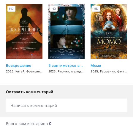
HD
HD
HD
Воскрешение
5 сантиметров в секунду
Момо
2025
,
Китай
,
Франция
,
фэнтези
2025
,
,
драма
Япония
,
мелодрама
,
2025
драма
,
Германия
,
фэнтези
,
Оставить комментарий
Написать комментарий
Всего комментариев
0