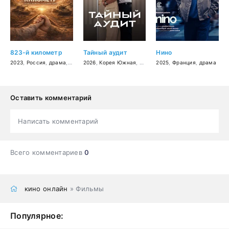
823-й километр
Тайный аудит
Нино
2023
,
Россия
,
драма
,
военный
2026
,
,
история
Корея Южная
,
мелодрама
2025
,
,
Франция
комедия
,
драма
Оставить комментарий
Написать комментарий
Всего комментариев
0
кино онлайн
» Фильмы
Популярное: