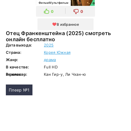
ФильмМультфильм
0
0
В избранное
Отец Франкенштейна (2025) смотреть
онлайн бесплатно
Дата выхода:
2025
Страна:
Корея Южная
Жанр:
драма
В качестве:
Full HD
Режиссер:
В ролях:
Кан Гир-у, Ли Чхан-ю
Плеер №1