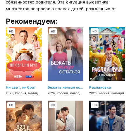
обязанностях родителя. Эта ситуация высветила
множество вопросов о правах детей, рожденных от
Рекомендуем:
HD
HD
HD
Ни сват, ни брат
Бежать нельзя остаться
Распаковка
2025
,
Россия
,
мелодрама
2026
,
Россия
,
мелодрама
2026
,
Россия
,
комедия
HD
HD
HD