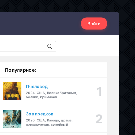
Войти
Популярное:
Пчеловод
2024, США, Великобритания,
боевик, криминал
Зов предков
2020, США, Канада, драма,
приключения, семейный