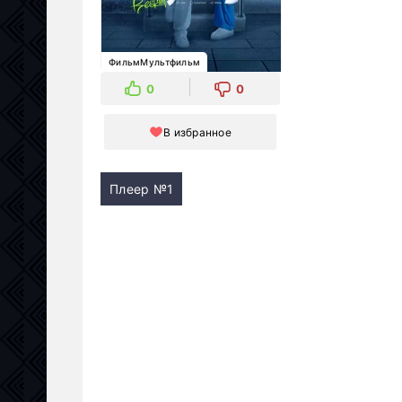
ФильмМультфильм
0
0
В избранное
Плеер №1