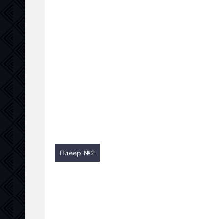
Плеер №2