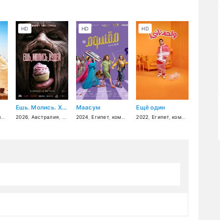
HD
HD
HD
Ешь. Молись. Худей
Маасум
Ещё один
л
я
2026
,
Австралия
,
ужасы
2024
,
фантастика
,
Египет
,
комедия
,
драма
,
2022
музыка
,
Египет
,
комедия