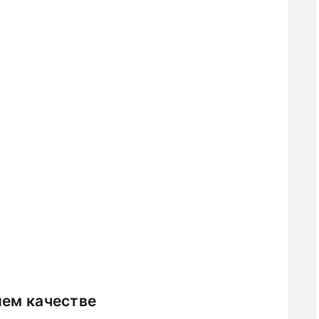
шем качестве