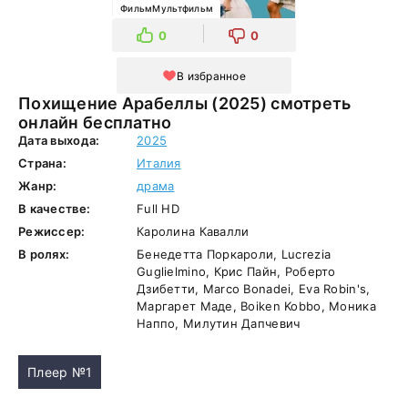
ФильмМультфильм
0
0
В избранное
Похищение Арабеллы (2025) смотреть
онлайн бесплатно
Дата выхода:
2025
Страна:
Италия
Жанр:
драма
В качестве:
Full HD
Режиссер:
Каролина Кавалли
В ролях:
Бенедетта Поркароли, Lucrezia
Guglielmino, Крис Пайн, Роберто
Дзибетти, Marco Bonadei, Eva Robin's,
Маргарет Маде, Boiken Kobbo, Моника
Наппо, Милутин Дапчевич
Плеер №1