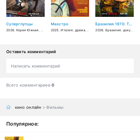
Суперглупцы
Маэстро
Бразилия 1970: Третья звезда
2026
,
Корея Южная
,
фантастика
2025
,
,
Италия
комедия
,
драма
,
боевик
,
комедия
2026
,
,
спорт
Бразилия
,
документальный
Оставить комментарий
Написать комментарий
Всего комментариев
0
кино онлайн
» Фильмы
Популярное: