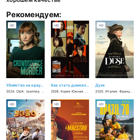
Рекомендуем:
HD
HD
HD
Убийство на краудсорсинге
Как стать домовладельцем в Корее
Дузе
2024
,
США
,
триллер
,
драма
2026
,
Корея Южная
,
криминал
2025
,
,
комедия
Италия
,
,
Франция
триллер
,
д
HD
HD
HD