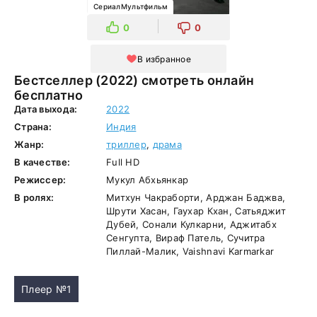
СериалМультфильм
0
0
В избранное
Бестселлер (2022) смотреть онлайн
бесплатно
Дата выхода:
2022
Страна:
Индия
Жанр:
триллер
,
драма
В качестве:
Full HD
Режиссер:
Мукул Абхьянкар
В ролях:
Митхун Чакраборти, Арджан Баджва,
Шрути Хасан, Гаухар Кхан, Сатьяджит
Дубей, Сонали Кулкарни, Аджитабх
Сенгупта, Вираф Патель, Сучитра
Пиллай-Малик, Vaishnavi Karmarkar
Плеер №1