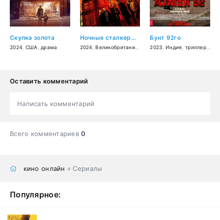
Скупка золота
Ночные сталкеры: Психбольница
Бунт 92го
2024
,
США
,
драма
2024
,
Великобритания
,
ужасы
2023
,
Индия
,
триллер
,
дра
Оставить комментарий
Написать комментарий
Всего комментариев
0
кино онлайн
» Сериалы
Популярное: