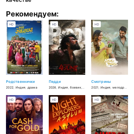
Рекомендуем:
HD
HD
HD
Родственнички
Педди
Смотрины
2022
,
Индия
,
драма
2026
,
Индия
,
боевик
,
драма
2021
,
мелодрама
,
Индия
,
мелодрама
,
спорт
HD
HD
HD