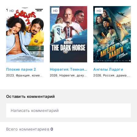
HD
HD
HD
Плохие парни 2
Норвегия: Темная лошадка
Ангелы Ладоги
2023
,
Франция
,
комедия
2026
,
Норвегия
,
документальный
2026
,
Россия
,
спорт
,
драма
,
исто
Оставить комментарий
Написать комментарий
Всего комментариев
0