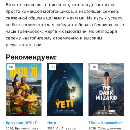
Вместе они создают синергию, которая делает их не
просто командой мотогонщиков, а настоящей семьёй,
связанной общими целями и мечтами. Их путь к успеху
не был легким: каждая победа требовала бесчисленные
часы тренировок, жертв и самоотдачи. Но благодаря
своему настойчивому стремлению к высоким
результатам, они
Рекомендуем:
HD
HD
HD
Бразилия 1970: Третья звезда
Йети
Тёмный волшебник
2026
,
Бразилия
,
документальный
2026
,
США
,
спорт
,
ужасы
2026
,
США
,
документальный