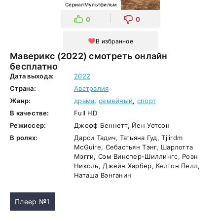
СериалМультфильм
0
0
В избранное
Маверикс (2022) смотреть онлайн
бесплатно
Дата выхода:
2022
Страна:
Австралия
Жанр:
драма
,
семейный
,
спорт
В качестве:
Full HD
Режиссер:
Джофф Беннетт, Йен Уотсон
В ролях:
Дарси Тадич, Татьяна Гуд, Tjiirdm
McGuire, Себастьян Тэнг, Шарлотта
Мэгги, Сэм Винспер-Шиллингс, Роэн
Николь, Джейн Харбер, Келтон Пелл,
Наташа Вэнганин
Плеер №1