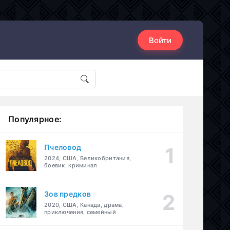
Войти
Популярное:
Пчеловод
2024, США, Великобритания,
боевик, криминал
Зов предков
2020, США, Канада, драма,
приключения, семейный