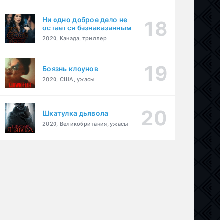
Ни одно доброе дело не
остается безнаказанным
2020, Канада, триллер
Боязнь клоунов
2020, США, ужасы
Шкатулка дьявола
2020, Великобритания, ужасы
ер
,
криминал