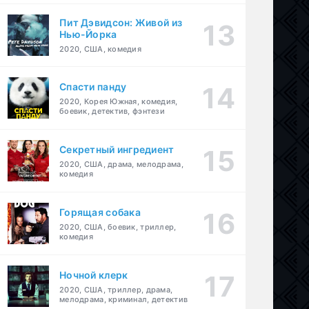
Пит Дэвидсон: Живой из
Нью-Йорка
2020, США, комедия
Спасти панду
2020, Корея Южная, комедия,
боевик, детектив, фэнтези
Секретный ингредиент
2020, США, драма, мелодрама,
комедия
Горящая собака
2020, США, боевик, триллер,
комедия
Ночной клерк
2020, США, триллер, драма,
мелодрама, криминал, детектив