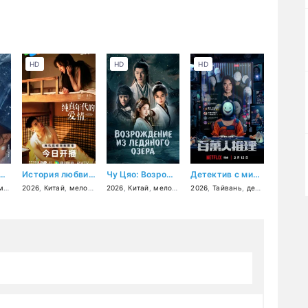
HD
HD
HD
огоне за нефритом
История любви в 1970-х
Чу Цяо: Возрождение из Ледяного озера
Детектив с миллионом подписчиков
а
,
мелодрама
2026
,
Китай
,
мелодрама
2026
,
драма
,
Китай
,
мелодрама
2026
,
Тайвань
,
детектив
,
трилл