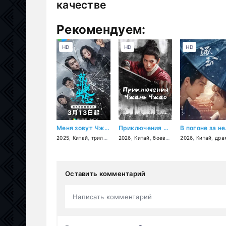
качестве
Рекомендуем:
HD
HD
HD
Меня зовут Чжао Чуси
Приключения Чжань Чжао
В п
2025
,
Китай
,
триллер
,
драма
2026
,
,
Китай
криминал
,
боевик
,
фэнтези
2026
,
Китай
,
драм
Оставить комментарий
Написать комментарий