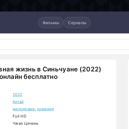
Фильмы
Сериалы
ная жизнь в Синьчуане (2022)
онлайн бесплатно
2022
Китай
мелодрама
,
комедия
Full HD
Чжао Цичэнь