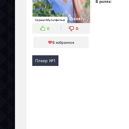
В ролях:
СериалМультфильм
0
0
В избранное
Плеер №1