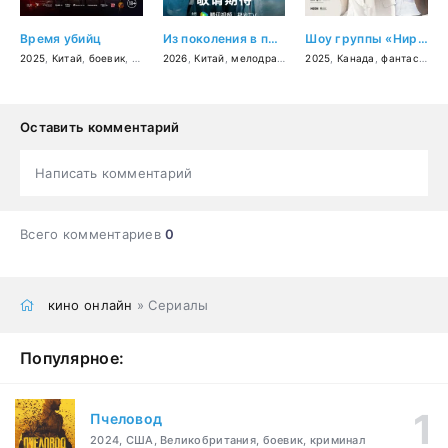
Время убийц
Из поколения в поколение
Шоу группы «Нирванна». Фильм
2025
,
Китай
,
боевик
,
драма
2026
,
военный
,
Китай
,
история
,
мелодрама
,
фэнтези
2025
,
Канада
,
боевик
,
фантастика
Оставить комментарий
Написать комментарий
Всего комментариев
0
кино онлайн
» Сериалы
Популярное:
Пчеловод
2024, США, Великобритания, боевик, криминал