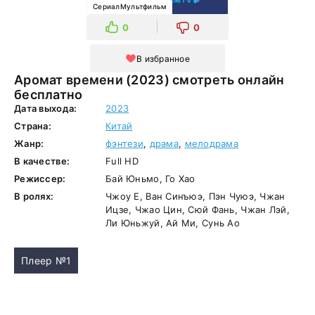
СериалМультфильм
0
0
В избранное
Аромат времени (2023) смотреть онлайн
бесплатно
Дата выхода:
2023
Страна:
Китай
Жанр:
фэнтези
,
драма
,
мелодрама
В качестве:
Full HD
Режиссер:
Бай Юньмо, Го Хао
В ролях:
Чжоу Е, Ван Синъюэ, Пэн Чуюэ, Чжан
Ицзе, Чжао Цин, Сюй Фань, Чжан Лэй,
Ли Юньжуй, Ай Ми, Сунь Ао
Плеер №1