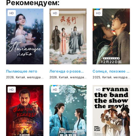
Рекомендуем:
HD
HD
HD
Пылающее лето
Легенда о розовых облаках
Солнце, похожее на меня
2026
,
Китай
,
мелодрама
,
драма
2026
,
Китай
,
мелодрама
,
фэнтези
2025
,
Китай
,
мелодрама
HD
HD
HD