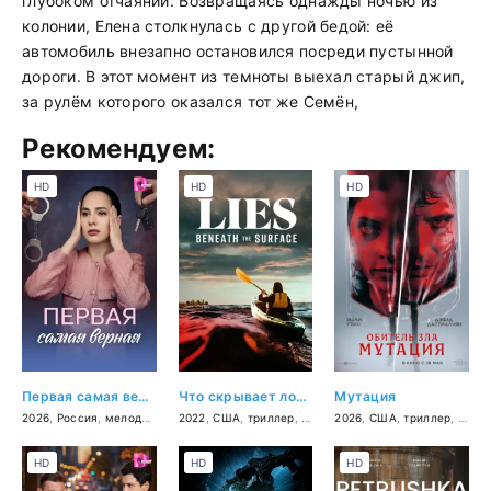
глубоком отчаянии. Возвращаясь однажды ночью из
колонии, Елена столкнулась с другой бедой: её
автомобиль внезапно остановился посреди пустынной
дороги. В этот момент из темноты выехал старый джип,
за рулём которого оказался тот же Семён,
Рекомендуем:
HD
HD
HD
Первая самая верная
Что скрывает ложь
Мутация
2026
,
Россия
,
мелодрама
2022
,
США
,
триллер
,
драма
2026
,
США
,
триллер
,
фант
HD
HD
HD