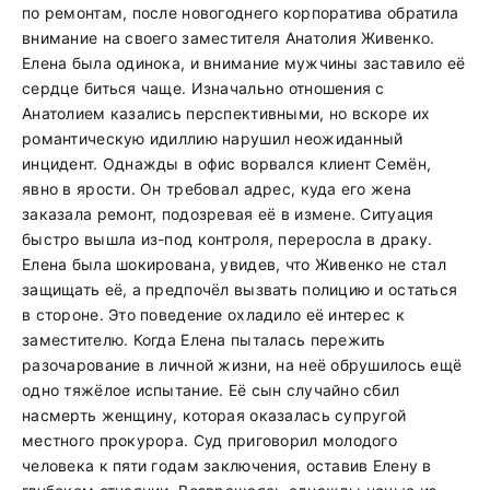
по ремонтам, после новогоднего корпоратива обратила
внимание на своего заместителя Анатолия Живенко.
Елена была одинока, и внимание мужчины заставило её
сердце биться чаще. Изначально отношения с
Анатолием казались перспективными, но вскоре их
романтическую идиллию нарушил неожиданный
инцидент. Однажды в офис ворвался клиент Семён,
явно в ярости. Он требовал адрес, куда его жена
заказала ремонт, подозревая её в измене. Ситуация
быстро вышла из-под контроля, переросла в драку.
Елена была шокирована, увидев, что Живенко не стал
защищать её, а предпочёл вызвать полицию и остаться
в стороне. Это поведение охладило её интерес к
заместителю. Когда Елена пыталась пережить
разочарование в личной жизни, на неё обрушилось ещё
одно тяжёлое испытание. Её сын случайно сбил
насмерть женщину, которая оказалась супругой
местного прокурора. Суд приговорил молодого
человека к пяти годам заключения, оставив Елену в