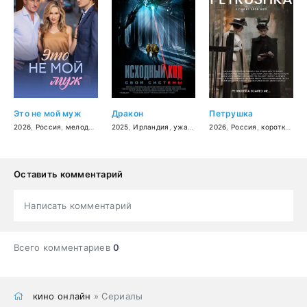
Это не мой муж
Дракон
Петрушка
2026
,
Россия
,
мелодрама
2025
,
Ирландия
,
ужасы
,
фантастика
2026
,
Россия
,
боевик
,
короткометражка
,
трилле
Оставить комментарий
Написать комментарий
Всего комментариев
0
кино онлайн
» Сериалы