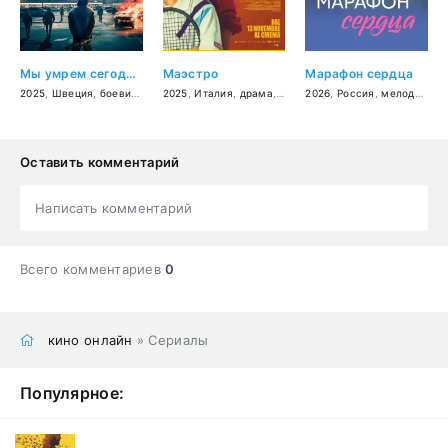
Мы умрем сегодня ночью
Маэстро
Марафон сердца
2025
,
Швеция
,
боевик
,
триллер
2025
,
,
криминал
Италия
,
драма
,
комедия
2026
,
,
спорт
Россия
,
мелодрама
Оставить комментарий
Написать комментарий
Всего комментариев
0
кино онлайн
» Сериалы
Популярное: