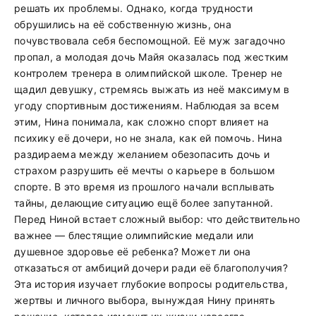
решать их проблемы. Однако, когда трудности
обрушились на её собственную жизнь, она
почувствовала себя беспомощной. Её муж загадочно
пропал, а молодая дочь Майя оказалась под жестким
контролем тренера в олимпийской школе. Тренер не
щадил девушку, стремясь выжать из неё максимум в
угоду спортивным достижениям. Наблюдая за всем
этим, Нина понимала, как сложно спорт влияет на
психику её дочери, но не знала, как ей помочь. Нина
раздираема между желанием обезопасить дочь и
страхом разрушить её мечты о карьере в большом
спорте. В это время из прошлого начали всплывать
тайны, делающие ситуацию ещё более запутанной.
Перед Ниной встает сложный выбор: что действительно
важнее — блестящие олимпийские медали или
душевное здоровье её ребенка? Может ли она
отказаться от амбиций дочери ради её благополучия?
Эта история изучает глубокие вопросы родительства,
жертвы и личного выбора, вынуждая Нину принять