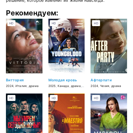
решение, которое изменит их жизни навсегда.
Рекомендуем:
HD
HD
HD
Виттория
Молодая кровь
Афтерпати
2024
,
Италия
,
драма
2025
,
Канада
,
драма
,
мелодрама
2024
,
Чехия
,
спорт
,
драма
HD
HD
HD