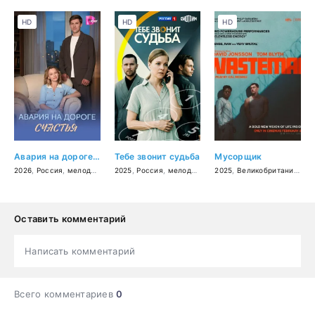
HD
HD
HD
Авария на дороге счастья
Тебе звонит судьба
Мусорщик
2026
,
Россия
,
мелодрама
2025
,
Россия
,
мелодрама
2025
,
Великобритания
,
тр
Оставить комментарий
Написать комментарий
Всего комментариев
0