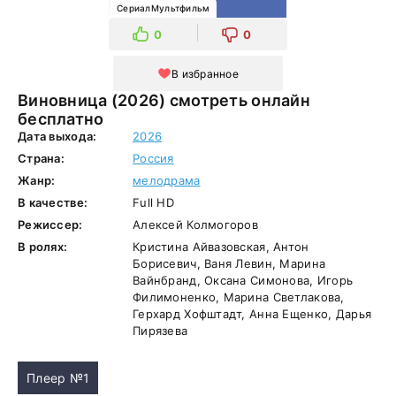
СериалМультфильм
0
0
В избранное
Виновница (2026) смотреть онлайн
бесплатно
Дата выхода:
2026
Страна:
Россия
Жанр:
мелодрама
В качестве:
Full HD
Режиссер:
Алексей Колмогоров
В ролях:
Кристина Айвазовская, Антон
Борисевич, Ваня Левин, Марина
Вайнбранд, Оксана Симонова, Игорь
Филимоненко, Марина Светлакова,
Герхард Хофштадт, Анна Ещенко, Дарья
Пирязева
Плеер №1