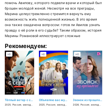
помочь Авилову, которого подвели врачи и который был
брошен молодой женой. Несмотря на все преграды,
Марина целеустремленно стремится вернуть ему
возможность жить полноценной жизнью. В это время
она также озадачена вопросом: готов ли Авилов узнать
правду о её роли в его судьбе? Таким образом, история
Марины Романовой иллюстрирует сложные
Рекомендуем:
HD
HD
HD
Тёплый ветер с севера
Объявляю вас мужем и женой
Звонок из прошлого
2025
,
Россия
,
мелодрама
2025
,
Россия
,
мелодрама
2026
,
Россия
,
мелодрама