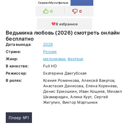
СериалМультфильм
0
0
В избранное
Ведьмина любовь (2026) смотреть онлайн
бесплатно
Дата выхода:
2026
Страна:
Россия
Жанр:
мелодрама
,
фэнтези
В качестве:
Full HD
Режиссер:
Екатерина Двигубская
В ролях:
Ксения Роменкова, Алексей Вакулов,
Анастасия Денисова, Елена Коренева,
Денис Ермошкин, Иван Кощеев, Михаил
Шкамаридин, Алина Курт, Сергей
Жигулин, Виктор Мартынюк
Плеер №1