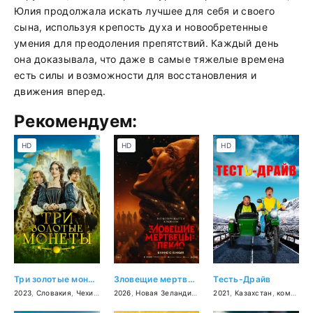
Юлия продолжала искать лучшее для себя и своего
сына, используя крепость духа и новообретенные
умения для преодоления препятствий. Каждый день
она доказывала, что даже в самые тяжелые времена
есть силы и возможности для восстановления и
движения вперед.
Рекомендуем:
HD
HD
HD
Три золотые монеты
Зловещие мертвецы: Пекло
Тесть-Драйв
2023
,
Словакия
,
Чехия
,
фэнтези
2026
,
,
Новая Зеландия
семейный
,
США
2021
,
Канада
,
Казахстан
,
ужасы
,
комедия