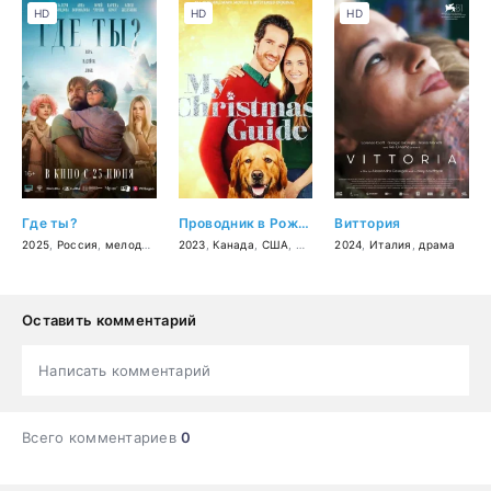
HD
HD
HD
Где ты?
Проводник в Рождество
Виттория
2025
,
Россия
,
мелодрама
2023
,
Канада
,
США
,
мелодрама
2024
,
Италия
,
драма
Оставить комментарий
Написать комментарий
Всего комментариев
0