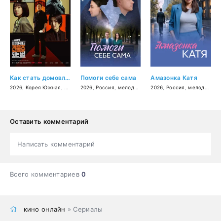
Как стать домовладельцем в Корее
Помоги себе сама
Амазонка Катя
2026
,
Корея Южная
,
криминал
2026
,
,
комедия
Россия
,
,
мелодрама
триллер
2026
,
Россия
,
мелодрама
Оставить комментарий
Написать комментарий
Всего комментариев
0
кино онлайн
» Сериалы