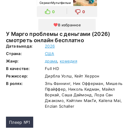
СериалМультфильм
0
0
В избранное
У Марго проблемы с деньгами (2026)
смотреть онлайн бесплатно
Дата выхода:
2026
Страна:
США
Жанр:
драма
,
комедия
В качестве:
Full HD
Режиссер:
Дирбла Уолш, Кейт Херрон
В ролях:
Эль Фаннинг, Ник Офферман, Мишель
Пфайффер, Николь Кидман, Майкл
Воркай, Саша Даймонд, Лора Сан
Джакомо, Кэйтлин МакГи, Kailena Mai,
Enzian Schaller
Плеер №1