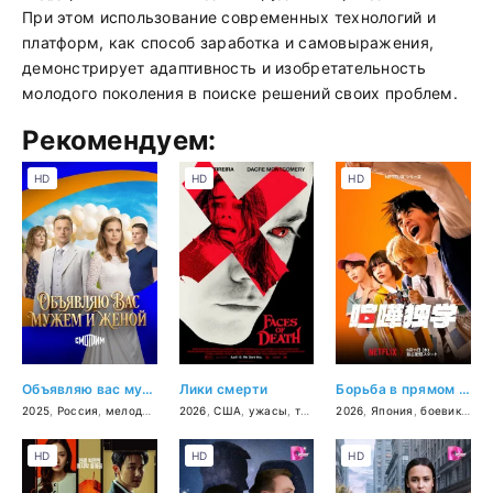
При этом использование современных технологий и
платформ, как способ заработка и самовыражения,
демонстрирует адаптивность и изобретательность
молодого поколения в поиске решений своих проблем.
Рекомендуем:
HD
HD
HD
Объявляю вас мужем и женой
Лики смерти
Борьба в прямом эфире
2025
,
Россия
,
мелодрама
2026
,
США
,
ужасы
,
триллер
2026
,
детектив
,
Япония
,
криминал
,
боевик
,
дра
HD
HD
HD